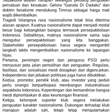
Sepakbola adalah harapan sekaligus peluang penguatan
persatuan dan kesatuan. Gelora “Garuda Di Dadaku” dan
doktrin fanatisme mendukung Timnas sebagai harga mati
wajib dikembalikan.
Tragedi hilangnya rasa nasionalisme tidak bisa diterima
alasan apapun. Kuatnya nasionalisme dapat menjadi modal
besar bagi kebangkitan bangsa termasuk persepakbolaan
Indonesia. Sebaliknya, matinya nasionalisme sama saja
mengubur persepakbolaan yang kita banggakan.
Stakeholder persepakbolaan harus segera mengambil
langkah taktis mengembalikan nasionalisme ke lapangan
hijau.
Pertama, pemimpin negeri dan pengurus PSSI perlu
menyusun peta jalan pemulihan dan penguatan. Regulasi,
fasilitasi, dan sosialisasi mesti disiapkan dan digencarkan.
Independensi dari jebakan politisasi juga harus dibuktikan.
Kedua, promotor, pemilik klub, atau investor yang peduli
perlu sinergis berpartisipasi membangun industrialisasi
sepakbola Indonesia. Kepentingan dan kemandirian bangsa
mesti diprioritaskan di atas keuntungan finansial.
Ketiga, kelompok suporter klub segera melakukan
penguatan karakter nasionalisme. Dukungan terhadap klub
manapun adalah sah, tetapi tetap mengutamakan