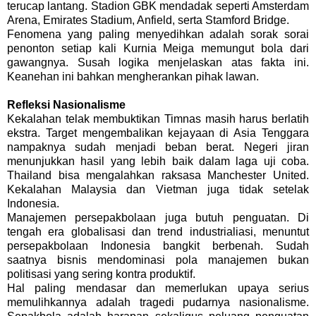
terucap lantang. Stadion GBK mendadak seperti Amsterdam
Arena, Emirates Stadium, Anfield, serta
Stamford Bridge
.
Fenomena yang paling menyedihkan adalah sorak sorai
penonton setiap kali Kurnia Meiga memungut bola dari
gawangnya. Susah logika menjelaskan atas fakta ini.
Keanehan ini bahkan mengherankan pihak lawan.
Refleksi Nasionalisme
Kekalahan telak membuktikan Timnas masih harus berlatih
ekstra. Target mengembalikan kejayaan di Asia Tenggara
nampaknya sudah menjadi beban berat. Negeri jiran
menunjukkan hasil yang lebih baik dalam laga uji coba.
Thailand bisa mengalahkan raksasa Manchester United.
Kekalahan Malaysia dan Vietman juga tidak setelak
Indonesia.
Manajemen persepakbolaan juga butuh penguatan. Di
tengah era globalisasi dan trend industrialiasi, menuntut
persepakbolaan Indonesia bangkit berbenah. Sudah
saatnya bisnis mendominasi pola manajemen bukan
politisasi yang sering kontra produktif.
Hal paling mendasar dan memerlukan upaya serius
memulihkannya adalah tragedi pudarnya nasionalisme.