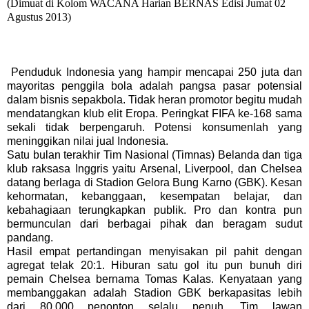
(Dimuat di Kolom WACANA Harian BERNAS Edisi Jumat 02
Agustus 2013)
Penduduk Indonesia yang hampir mencapai 250 juta dan
mayoritas penggila bola adalah pangsa pasar potensial
dalam bisnis sepakbola. Tidak heran promotor begitu mudah
mendatangkan klub elit Eropa. Peringkat FIFA ke-168 sama
sekali tidak berpengaruh. Potensi konsumenlah yang
meninggikan nilai jual Indonesia.
Satu bulan terakhir Tim Nasional (Timnas) Belanda dan tiga
klub raksasa Inggris yaitu Arsenal, Liverpool, dan Chelsea
datang berlaga di Stadion Gelora Bung Karno (GBK). Kesan
kehormatan, kebanggaan, kesempatan belajar, dan
kebahagiaan terungkapkan publik. Pro dan kontra pun
bermunculan dari berbagai pihak dan beragam sudut
pandang.
Hasil empat pertandingan menyisakan pil pahit dengan
agregat telak 20:1. Hiburan satu gol itu pun bunuh diri
pemain Chelsea bernama Tomas Kalas. Kenyataan yang
membanggakan adalah Stadion GBK berkapasitas lebih
dari 80.000 penonton selalu penuh. Tim lawan