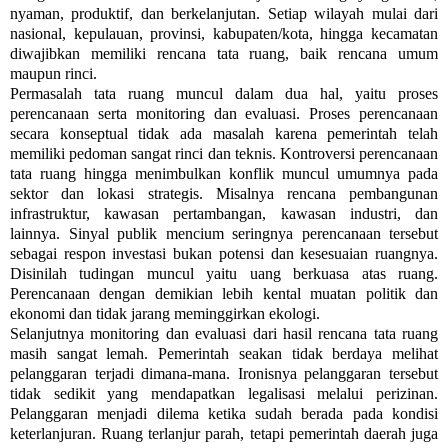
nyaman, produktif, dan berkelanjutan. Setiap wilayah mulai dari
nasional, kepulauan, provinsi, kabupaten/kota, hingga kecamatan
diwajibkan memiliki rencana tata ruang, baik rencana umum
maupun rinci.
Permasalah tata ruang muncul dalam dua hal, yaitu proses
perencanaan serta monitoring dan evaluasi. Proses perencanaan
secara konseptual tidak ada masalah karena pemerintah telah
memiliki pedoman sangat rinci dan teknis. Kontroversi perencanaan
tata ruang hingga menimbulkan konflik muncul umumnya pada
sektor dan lokasi strategis. Misalnya rencana pembangunan
infrastruktur, kawasan pertambangan, kawasan industri, dan
lainnya. Sinyal publik mencium seringnya perencanaan tersebut
sebagai respon investasi bukan potensi dan kesesuaian ruangnya.
Disinilah tudingan muncul yaitu uang berkuasa atas ruang.
Perencanaan dengan demikian lebih kental muatan politik dan
ekonomi dan tidak jarang meminggirkan ekologi.
Selanjutnya monitoring dan evaluasi dari hasil rencana tata ruang
masih sangat lemah. Pemerintah seakan tidak berdaya melihat
pelanggaran terjadi dimana-mana. Ironisnya pelanggaran tersebut
tidak sedikit yang mendapatkan legalisasi melalui perizinan.
Pelanggaran menjadi dilema ketika sudah berada pada kondisi
keterlanjuran. Ruang terlanjur parah, tetapi pemerintah daerah juga