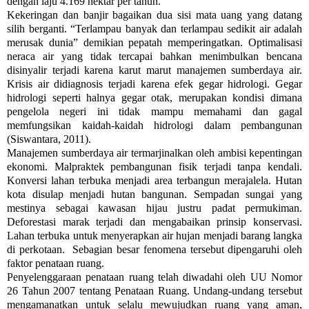
dengan laju 4.169 hektar per tahun.
Kekeringan dan banjir bagaikan dua sisi mata uang yang datang
silih berganti. “Terlampau banyak dan terlampau sedikit air adalah
merusak dunia” demikian pepatah memperingatkan. Optimalisasi
neraca air yang tidak tercapai bahkan menimbulkan bencana
disinyalir terjadi karena karut marut manajemen sumberdaya air.
Krisis air didiagnosis terjadi karena efek gegar hidrologi. Gegar
hidrologi seperti halnya gegar otak, merupakan kondisi dimana
pengelola negeri ini tidak mampu memahami dan gagal
memfungsikan kaidah-kaidah hidrologi dalam pembangunan
(Siswantara, 2011).
Manajemen sumberdaya air termarjinalkan oleh ambisi kepentingan
ekonomi. Malpraktek pembangunan fisik terjadi tanpa kendali.
Konversi lahan terbuka menjadi area terbangun merajalela. Hutan
kota disulap menjadi hutan bangunan. Sempadan sungai yang
mestinya sebagai kawasan hijau justru padat permukiman.
Deforestasi marak terjadi dan mengabaikan prinsip konservasi.
Lahan terbuka untuk menyerapkan air hujan menjadi barang langka
di perkotaan. Sebagian besar fenomena tersebut dipengaruhi oleh
faktor penataan ruang.
Penyelenggaraan penataan ruang telah diwadahi oleh UU Nomor
26 Tahun 2007 tentang Penataan Ruang. Undang-undang tersebut
mengamanatkan untuk selalu mewujudkan ruang yang aman,