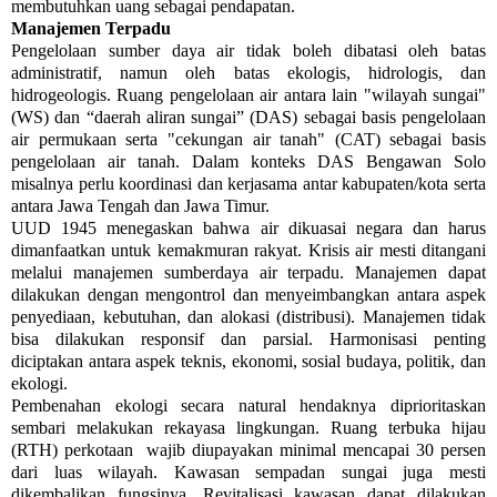
membutuhkan uang sebagai pendapatan.
Manajemen Terpadu
Pengelolaan sumber daya air tidak boleh dibatasi oleh batas
administratif, namun oleh batas ekologis, hidrologis, dan
hidrogeologis. Ruang pengelolaan air antara lain "wilayah sungai"
(WS) dan “daerah aliran sungai” (DAS) sebagai basis pengelolaan
air permukaan serta "cekungan air tanah" (CAT) sebagai basis
pengelolaan air tanah. Dalam konteks DAS Bengawan Solo
misalnya perlu koordinasi dan kerjasama antar kabupaten/kota serta
antara Jawa Tengah dan Jawa Timur.
UUD 1945 menegaskan bahwa air dikuasai negara dan harus
dimanfaatkan untuk kemakmuran rakyat. Krisis air mesti ditangani
melalui manajemen sumberdaya air terpadu. Manajemen dapat
dilakukan dengan mengontrol dan menyeimbangkan antara aspek
penyediaan, kebutuhan, dan alokasi (distribusi). Manajemen tidak
bisa dilakukan responsif dan parsial. Harmonisasi penting
diciptakan antara aspek teknis, ekonomi, sosial budaya, politik, dan
ekologi.
Pembenahan ekologi secara natural hendaknya diprioritaskan
sembari melakukan rekayasa lingkungan. Ruang terbuka hijau
(RTH) perkotaan wajib diupayakan minimal mencapai 30 persen
dari luas wilayah. Kawasan sempadan sungai juga mesti
dikembalikan fungsinya. Revitalisasi kawasan dapat dilakukan