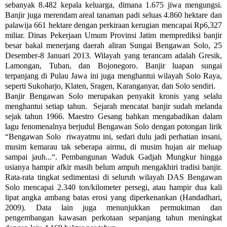
sebanyak 8.482 kepala keluarga, dimana 1.675 jiwa mengungsi.
Banjir juga merendam areal tanaman padi seluas 4.860 hektare dan
palawija 661 hektare dengan perkiraan kerugian mencapai Rp6,327
miliar. Dinas Pekerjaan Umum Provinsi Jatim memprediksi banjir
besar bakal menerjang daerah aliran Sungai Bengawan Solo, 25
Desember-8 Januari 2013. Wilayah yang terancam adalah Gresik,
Lamongan, Tuban, dan Bojonegoro. Banjir luapan sungai
terpanjang di Pulau Jawa ini juga menghantui wilayah Solo Raya,
seperti Sukoharjo, Klaten, Sragen, Karanganyar, dan Solo sendiri.
Banjir Bengawan Solo merupakan penyakit kronis yang selalu
menghantui setiap tahun. Sejarah mencatat banjir sudah melanda
sejak tahun 1966. Maestro Gesang bahkan mengabadikan dalam
lagu fenomenalnya berjudul Bengawan Solo dengan potongan lirik
“Bengawan Solo riwayatmu ini, sedari dulu jadi perhatian insani,
musim kemarau tak seberapa airmu, di musim hujan air meluap
sampai jauh...“. Pembangunan Waduk Gadjah Mungkur hingga
usianya hampir afkir masih belum ampuh mengakhiri tradisi banjir.
Rata-rata tingkat sedimentasi di seluruh wilayah DAS Bengawan
Solo mencapai 2.340 ton/kilometer persegi, atau hampir dua kali
lipat angka ambang batas erosi yang diperkenankan (Handadhari,
2009). Data lain juga menunjukkan permukiman dan
pengembangan kawasan perkotaan sepanjang tahun meningkat