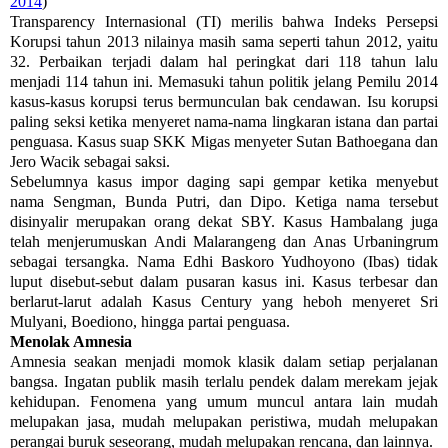
2014
)
Transparency Internasional (TI) merilis bahwa Indeks Persepsi
Korupsi tahun 2013 nilainya masih sama seperti tahun 2012, yaitu
32. Perbaikan terjadi dalam hal peringkat dari 118 tahun lalu
menjadi 114 tahun ini. Memasuki tahun politik jelang Pemilu 2014
kasus-kasus korupsi terus bermunculan bak cendawan. Isu korupsi
paling seksi ketika menyeret nama-nama lingkaran istana dan partai
penguasa. Kasus suap SKK Migas menyeter Sutan Bathoegana dan
Jero Wacik sebagai saksi.
Sebelumnya kasus impor daging sapi gempar ketika menyebut
nama Sengman, Bunda Putri, dan Dipo. Ketiga nama tersebut
disinyalir merupakan orang dekat SBY. Kasus Hambalang juga
telah menjerumuskan Andi Malarangeng dan Anas Urbaningrum
sebagai tersangka. Nama Edhi Baskoro Yudhoyono (Ibas) tidak
luput disebut-sebut dalam pusaran kasus ini. Kasus terbesar dan
berlarut-larut adalah Kasus Century yang heboh menyeret Sri
Mulyani, Boediono, hingga partai penguasa.
Menolak Amnesia
Amnesia seakan menjadi momok klasik dalam setiap perjalanan
bangsa. Ingatan publik masih terlalu pendek dalam merekam jejak
kehidupan. Fenomena yang umum muncul antara lain mudah
melupakan jasa, mudah melupakan peristiwa, mudah melupakan
perangai buruk seseorang, mudah melupakan rencana, dan lainnya.