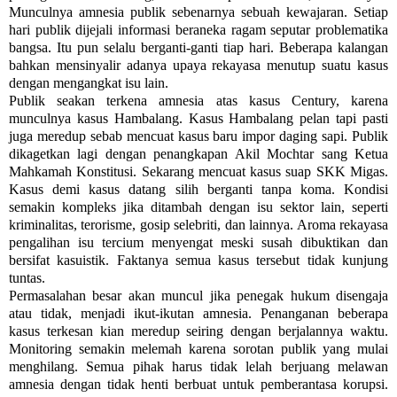
Munculnya amnesia publik sebenarnya sebuah kewajaran. Setiap
hari publik dijejali informasi beraneka ragam seputar problematika
bangsa. Itu pun selalu berganti-ganti tiap hari. Beberapa kalangan
bahkan mensinyalir adanya upaya rekayasa menutup suatu kasus
dengan mengangkat isu lain.
Publik seakan terkena amnesia atas kasus Century, karena
munculnya kasus Hambalang. Kasus Hambalang pelan tapi pasti
juga meredup sebab mencuat kasus baru impor daging sapi. Publik
dikagetkan lagi dengan penangkapan Akil Mochtar sang Ketua
Mahkamah Konstitusi. Sekarang mencuat kasus suap SKK Migas.
Kasus demi kasus datang silih berganti tanpa koma. Kondisi
semakin kompleks jika ditambah dengan isu sektor lain, seperti
kriminalitas, terorisme, gosip selebriti, dan lainnya. Aroma rekayasa
pengalihan isu tercium menyengat meski susah dibuktikan dan
bersifat kasuistik. Faktanya semua kasus tersebut tidak kunjung
tuntas.
Permasalahan besar akan muncul jika penegak hukum disengaja
atau tidak, menjadi ikut-ikutan amnesia. Penanganan beberapa
kasus terkesan kian meredup seiring dengan berjalannya waktu.
Monitoring semakin melemah karena sorotan publik yang mulai
menghilang. Semua pihak harus tidak lelah berjuang melawan
amnesia dengan tidak henti berbuat untuk pemberantasa korupsi.