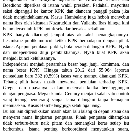
Boediono diperiksa di istana wakil presiden. Padahal, mayoritas
saksi dipanggil ke kantor KPK dan diancam panggil paksa jika
tidak mengindahkannya. Kasus Hambalang juga heboh menyebut
nama Ibas oleh kicauan Nazaruddin dan Yulianis. Ibas hingga kini
belum tersentuh KPK untuk sekadar bersaksi sekalipun.
KPK banyak diacungi jempol atas aksi-aksi penangkapannya.
Pesimisme publik muncul ketika KPK berhadapan dengan pihak
istana. Apapun penilaian publik, bola berada di tangan KPK. Nyali
dan independensi diuji pembuktiannya. Nyali kuat KPK akan
menjadi kunci kelulusannya.
Independensi menjadi pertaruhan besar bagi janji, komitmen, dan
nama besar KPK. Hingga tahun 2012 dari 55.964 laporan
pengaduan baru 332 (0,59%) kasus yang mampu ditangani KPK.
Tebang pilih kasus masih mewarnai penilaian terhadap KPK.
Greget dan upayanya seakan melemah ketika bersinggungan
dengan penguasa. Mega skandal Century menjadi salah satu contoh
yang terang benderang sangat lama ditangani tanpa kemajuan
memuaskan. Kasus Hambalang juga setali tiga uang.
Isu-isu lain diprediksikan masih akan lalu lalang di depan istana dan
menyeret nama lingkaran penguasa. Pihak penguasa diharapkan
tidak terburu-buru naik pitam dan menangkal keras setiap isu
berhembus. Istana penting berkoordinasi menyatukan suara,