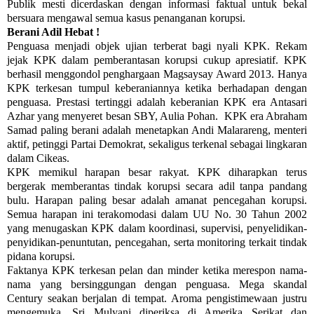
Publik mesti dicerdaskan dengan informasi faktual untuk bekal
bersuara mengawal semua kasus penanganan korupsi.
Berani Adil Hebat !
Penguasa menjadi objek ujian terberat bagi nyali KPK. Rekam
jejak KPK dalam pemberantasan korupsi cukup apresiatif. KPK
berhasil menggondol penghargaan Magsaysay Award 2013. Hanya
KPK terkesan tumpul keberaniannya ketika berhadapan dengan
penguasa. Prestasi tertinggi adalah keberanian KPK era Antasari
Azhar yang menyeret besan SBY, Aulia Pohan. KPK era Abraham
Samad paling berani adalah menetapkan Andi Malarareng, menteri
aktif, petinggi Partai Demokrat, sekaligus terkenal sebagai lingkaran
dalam Cikeas.
KPK memikul harapan besar rakyat. KPK diharapkan terus
bergerak memberantas tindak korupsi secara adil tanpa pandang
bulu. Harapan paling besar adalah amanat pencegahan korupsi.
Semua harapan ini terakomodasi dalam UU No. 30 Tahun 2002
yang menugaskan KPK dalam koordinasi, supervisi, penyelidikan-
penyidikan-penuntutan, pencegahan, serta monitoring terkait tindak
pidana korupsi.
Faktanya KPK terkesan pelan dan minder ketika merespon nama-
nama yang bersinggungan dengan penguasa. Mega skandal
Century seakan berjalan di tempat. Aroma pengistimewaan justru
mengemuka. Sri Mulyani diperiksa di Amerika Serikat dan