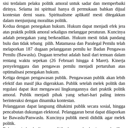
sisi terdalam pelaku politik amoral untuk sadar dan memperbaiki
dirinya. Selama ini spiritual hanya di permukaan bahkan dijual
kontestan demi suara. Spiritualisme aplikatif mesti ditegakkan
dalam menjunjung moralitas politik.
Kedua dengan penegakan hukum. Hukum dapat menjadi efek jera
atas praktik politik amoral sekaligus melanggar peraturan. Kuncinya
adalah penegakan yang berkeadilan. Hukum mesti tidak pandang
bulu dan tidak tebang pilih. Matamassa dan Paralegal Pemilu telah
melaporkan 187 dugaan pelanggaran pemilu ke Badan Pengawas
Pemilu (Bawaslu). Dugaan tersebut adalah hasil dari temuan dalam
rentang waktu sepekan (26 Februari hingga 4 Maret). Kinerja
penyelenggara dan pengawas pemilu menjadi pertaruhan atas
optimalisasi penegakan hukum.
Ketiga dengan pengawasan publik. Pengawasan publik akan lebih
efektif dan masif jika digerakkan. Publik setelah melek politik dan
regulasi dapat ikut mengawasi lingkungannya dari praktik politik
amoral. Publik menjadi pihak yang sehari-hari paling intens
berinteraksi dengan dinamika kontestan.
Pelanggaran dapat langsung dihakimi publik secara sosial, hingga
pencabutan dukungan elektoral. Pelanggaran berat dapat dilaporkan
ke Bawaslu/Panwaslu. Kuncinya publik mesti dididik agar melek
politik.