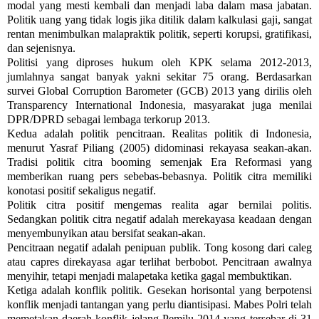
modal yang mesti kembali dan menjadi laba dalam masa jabatan.
Politik uang yang tidak logis jika ditilik dalam kalkulasi gaji, sangat
rentan menimbulkan malapraktik politik, seperti korupsi, gratifikasi,
dan sejenisnya.
Politisi yang diproses hukum oleh KPK selama 2012-2013,
jumlahnya sangat banyak yakni sekitar 75 orang. Berdasarkan
survei Global Corruption Barometer (GCB) 2013 yang dirilis oleh
Transparency International Indonesia, masyarakat juga menilai
DPR/DPRD sebagai lembaga terkorup 2013.
Kedua adalah politik pencitraan. Realitas politik di Indonesia,
menurut Yasraf Piliang (2005) didominasi rekayasa seakan-akan.
Tradisi politik citra booming semenjak Era Reformasi yang
memberikan ruang pers sebebas-bebasnya. Politik citra memiliki
konotasi positif sekaligus negatif.
Politik citra positif mengemas realita agar bernilai politis.
Sedangkan politik citra negatif adalah merekayasa keadaan dengan
menyembunyikan atau bersifat seakan-akan.
Pencitraan negatif adalah penipuan publik. Tong kosong dari caleg
atau capres direkayasa agar terlihat berbobot. Pencitraan awalnya
menyihir, tetapi menjadi malapetaka ketika gagal membuktikan.
Ketiga adalah konflik politik. Gesekan horisontal yang berpotensi
konflik menjadi tantangan yang perlu diantisipasi. Mabes Polri telah
memetakan daerah konflik jelang Pemilu 2014 yang tersebar di 31