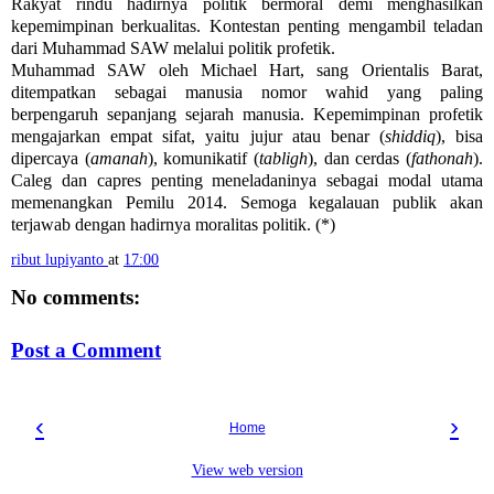
Rakyat rindu hadirnya politik bermoral demi menghasilkan
kepemimpinan berkualitas. Kontestan penting mengambil teladan
dari Muhammad SAW melalui politik profetik.
Muhammad SAW oleh Michael Hart, sang Orientalis Barat,
ditempatkan sebagai manusia nomor wahid yang paling
berpengaruh sepanjang sejarah manusia. Kepemimpinan profetik
mengajarkan empat sifat, yaitu jujur atau benar (
shiddiq
), bisa
dipercaya (
amanah
), komunikatif (
tabligh
), dan cerdas (
fathonah
).
Caleg dan capres penting meneladaninya sebagai modal utama
memenangkan Pemilu 2014. Semoga kegalauan publik akan
terjawab dengan hadirnya moralitas politik. (*)
ribut lupiyanto
at
17:00
No comments:
Post a Comment
‹
›
Home
View web version