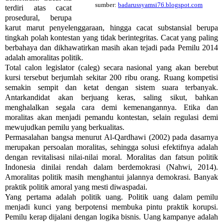
sumber:
badarussyamsi76.blogspot.com
terdiri atas cacat
prosedural, berupa
karut marut penyelenggaraan, hingga cacat substansial berupa
tingkah polah kontestan yang tidak berintegritas. Cacat yang paling
berbahaya dan dikhawatirkan masih akan tejadi pada Pemilu 2014
adalah amoralitas politik.
Total calon legislator (caleg) secara nasional yang akan berebut
kursi tersebut berjumlah sekitar 200 ribu orang. Ruang kompetisi
semakin sempit dan ketat dengan sistem suara terbanyak.
Antarkandidat akan berjuang keras, saling sikut, bahkan
menghalalkan segala cara demi kemenangannya. Etika dan
moralitas akan menjadi pemandu kontestan, selain regulasi demi
mewujudkan pemilu yang berkualitas.
Permasalahan bangsa menurut Al-Qardhawi (2002) pada dasarnya
merupakan persoalan moralitas, sehingga solusi efektifnya adalah
dengan revitalisasi nilai-nilai moral. Moralitas dan fatsun politik
Indonesia dinilai rendah dalam berdemokrasi (Nahwi, 2014).
Amoralitas politik masih menghantui jalannya demokrasi. Banyak
praktik politik amoral yang mesti diwaspadai.
Yang pertama adalah politik uang. Politik uang dalam pemilu
menjadi kunci yang berpotensi membuka pintu praktik korupsi.
Pemilu kerap dijalani dengan logika bisnis. Uang kampanye adalah