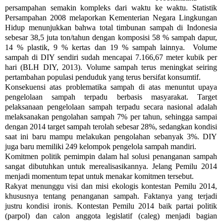
persampahan semakin kompleks dari waktu ke waktu. Statistik
Persampahan 2008 melaporkan Kementerian Negara Lingkungan
Hidup menunjukkan bahwa total timbunan sampah di Indonesia
sebesar 38,5 juta ton/tahun dengan komposisi 58 % sampah dapur,
14 % plastik, 9 % kertas dan 19 % sampah lainnya. Volume
sampah di DIY sendiri sudah mencapai 7.166,67 meter kubik per
hari (BLH DIY, 2013). Volume sampah terus meningkat seiring
pertambahan populasi penduduk yang terus bersifat konsumtif.
Konsekuensi atas problematika sampah di atas menuntut upaya
pengelolaan sampah terpadu berbasis masyarakat. Target
pelaksanaan pengelolaan sampah terpadu secara nasional adalah
melaksanakan pengolahan sampah 7% per tahun, sehingga sampai
dengan 2014 target sampah terolah sebesar 28%, sedangkan kondisi
saat ini baru mampu melakukan pengolahan sebanyak 3%. DIY
juga baru memiliki 249 kelompok pengelola sampah mandiri.
Komitmen politik pemimpin dalam hal solusi penanganan sampah
sangat dibutuhkan untuk merealisasikannya. Jelang Pemilu 2014
menjadi momentum tepat untuk menakar komitmen tersebut.
Rakyat menunggu visi dan misi ekologis kontestan Pemilu 2014,
khususnya tentang penanganan sampah. Faktanya yang terjadi
justru kondisi ironis. Kontestan Pemilu 2014 baik partai politik
(parpol) dan calon anggota legislatif (caleg) menjadi bagian