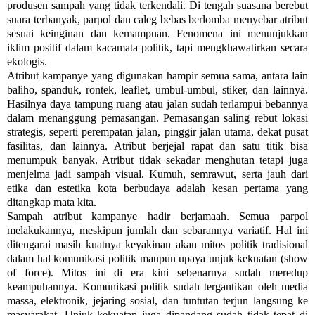
produsen sampah yang tidak terkendali. Di tengah suasana berebut
suara terbanyak, parpol dan caleg bebas berlomba menyebar atribut
sesuai keinginan dan kemampuan. Fenomena ini menunjukkan
iklim positif dalam kacamata politik, tapi mengkhawatirkan secara
ekologis.
Atribut kampanye yang digunakan hampir semua sama, antara lain
baliho, spanduk, rontek, leaflet, umbul-umbul, stiker, dan lainnya.
Hasilnya daya tampung ruang atau jalan sudah terlampui bebannya
dalam menanggung pemasangan. Pemasangan saling rebut lokasi
strategis, seperti perempatan jalan, pinggir jalan utama, dekat pusat
fasilitas, dan lainnya. Atribut berjejal rapat dan satu titik bisa
menumpuk banyak. Atribut tidak sekadar menghutan tetapi juga
menjelma jadi sampah visual. Kumuh, semrawut, serta jauh dari
etika dan estetika kota berbudaya adalah kesan pertama yang
ditangkap mata kita.
Sampah atribut kampanye hadir berjamaah. Semua parpol
melakukannya, meskipun jumlah dan sebarannya variatif. Hal ini
ditengarai masih kuatnya keyakinan akan mitos politik tradisional
dalam hal komunikasi politik maupun upaya unjuk kekuatan (show
of force). Mitos ini di era kini sebenarnya sudah meredup
keampuhannya. Komunikasi politik sudah tergantikan oleh media
massa, elektronik, jejaring sosial, dan tuntutan terjun langsung ke
masyarakat. Unjuk kekuatan juga dipandang sudah tidak tepat di