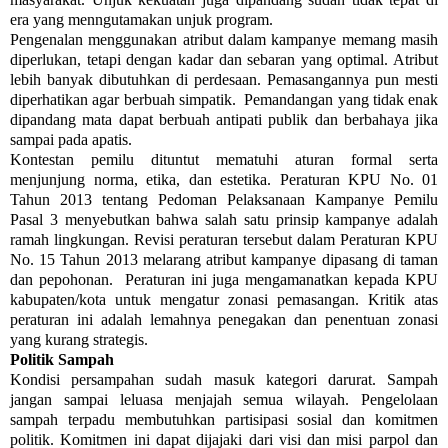
era yang menngutamakan unjuk program.
Pengenalan menggunakan atribut dalam kampanye memang masih
diperlukan, tetapi dengan kadar dan sebaran yang optimal. Atribut
lebih banyak dibutuhkan di perdesaan. Pemasangannya pun mesti
diperhatikan agar berbuah simpatik. Pemandangan yang tidak enak
dipandang mata dapat berbuah antipati publik dan berbahaya jika
sampai pada apatis.
Kontestan pemilu dituntut mematuhi aturan formal serta
menjunjung norma, etika, dan estetika. Peraturan KPU No. 01
Tahun 2013 tentang Pedoman Pelaksanaan Kampanye Pemilu
Pasal 3 menyebutkan bahwa salah satu prinsip kampanye adalah
ramah lingkungan. Revisi peraturan tersebut dalam Peraturan KPU
No. 15 Tahun 2013 melarang atribut kampanye dipasang di taman
dan pepohonan. Peraturan ini juga mengamanatkan kepada KPU
kabupaten/kota untuk mengatur zonasi pemasangan. Kritik atas
peraturan ini adalah lemahnya penegakan dan penentuan zonasi
yang kurang strategis.
Politik Sampah
Kondisi persampahan sudah masuk kategori darurat. Sampah
jangan sampai leluasa menjajah semua wilayah. Pengelolaan
sampah terpadu membutuhkan partisipasi sosial dan komitmen
politik. Komitmen ini dapat dijajaki dari visi dan misi parpol dan