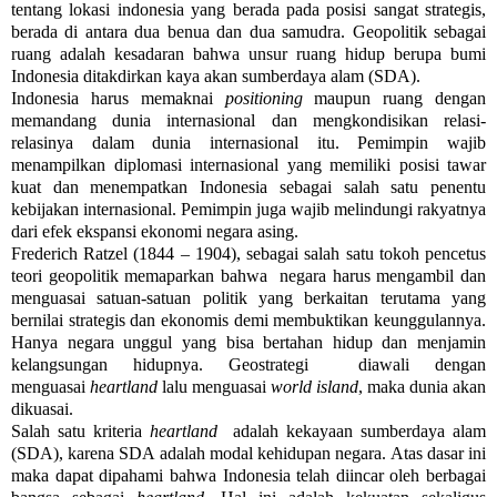
tentang lokasi indonesia yang berada pada posisi sangat strategis,
berada di antara dua benua dan dua samudra. Geopolitik sebagai
ruang adalah kesadaran bahwa unsur ruang hidup berupa bumi
Indonesia ditakdirkan kaya akan sumberdaya alam (SDA).
Indonesia harus memaknai
positioning
maupun ruang dengan
memandang dunia internasional dan mengkondisikan relasi-
relasinya dalam dunia internasional itu. Pemimpin wajib
menampilkan diplomasi internasional yang memiliki posisi tawar
kuat dan menempatkan Indonesia sebagai salah satu penentu
kebijakan internasional. Pemimpin juga wajib melindungi rakyatnya
dari efek ekspansi ekonomi negara asing.
Frederich Ratzel (1844 – 1904), sebagai salah satu tokoh pencetus
teori geopolitik memaparkan bahwa negara harus mengambil dan
menguasai satuan-satuan politik yang berkaitan terutama yang
bernilai strategis dan ekonomis demi membuktikan keunggulannya.
Hanya negara unggul yang bisa bertahan hidup dan menjamin
kelangsungan hidupnya. Geostrategi diawali dengan
menguasai
heartland
lalu menguasai
world island
, maka dunia akan
dikuasai.
Salah satu kriteria
heartland
adalah kekayaan sumberdaya alam
(SDA), karena SDA adalah modal kehidupan negara. Atas dasar ini
maka dapat dipahami bahwa Indonesia telah diincar oleh berbagai