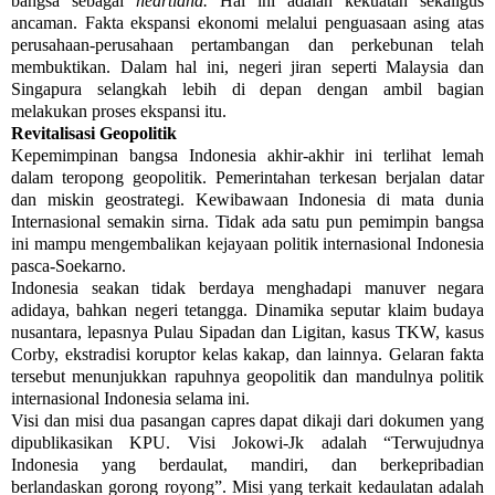
bangsa sebagai
heartland.
Hal ini adalah kekuatan sekaligus
ancaman. Fakta ekspansi ekonomi melalui penguasaan asing atas
perusahaan-perusahaan pertambangan dan perkebunan telah
membuktikan. Dalam hal ini, negeri jiran seperti Malaysia dan
Singapura selangkah lebih di depan dengan ambil bagian
melakukan proses ekspansi itu.
Revitalisasi Geopolitik
Kepemimpinan bangsa Indonesia akhir-akhir ini terlihat lemah
dalam teropong geopolitik. Pemerintahan terkesan berjalan datar
dan miskin geostrategi. Kewibawaan Indonesia di mata dunia
Internasional semakin sirna. Tidak ada satu pun pemimpin bangsa
ini mampu mengembalikan kejayaan politik internasional Indonesia
pasca-Soekarno.
Indonesia seakan tidak berdaya menghadapi manuver negara
adidaya, bahkan negeri tetangga. Dinamika seputar klaim budaya
nusantara, lepasnya Pulau Sipadan dan Ligitan, kasus TKW, kasus
Corby, ekstradisi koruptor kelas kakap, dan lainnya. Gelaran fakta
tersebut menunjukkan rapuhnya geopolitik dan mandulnya politik
internasional Indonesia selama ini.
Visi dan misi dua pasangan capres dapat dikaji dari dokumen yang
dipublikasikan KPU. Visi Jokowi-Jk adalah “Terwujudnya
Indonesia yang berdaulat, mandiri, dan berkepribadian
berlandaskan gorong royong”. Misi yang terkait kedaulatan adalah