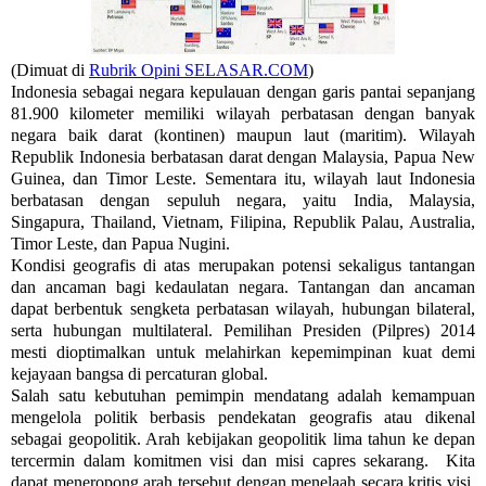
(Dimuat di
Rubrik Opini SELASAR.COM
)
Indonesia sebagai negara kepulauan dengan garis pantai sepanjang
81.900 kilometer memiliki wilayah perbatasan dengan banyak
negara baik darat (kontinen) maupun laut (maritim). Wilayah
Republik Indonesia berbatasan darat dengan Malaysia, Papua New
Guinea, dan Timor Leste. Sementara itu, wilayah laut Indonesia
berbatasan dengan sepuluh negara, yaitu India, Malaysia,
Singapura, Thailand, Vietnam, Filipina, Republik Palau, Australia,
Timor Leste, dan Papua Nugini.
Kondisi geografis di atas merupakan potensi sekaligus tantangan
dan ancaman bagi kedaulatan negara. Tantangan dan ancaman
dapat berbentuk sengketa perbatasan wilayah, hubungan bilateral,
serta hubungan multilateral. Pemilihan Presiden (Pilpres) 2014
mesti dioptimalkan untuk melahirkan kepemimpinan kuat demi
kejayaan bangsa di percaturan global.
Salah satu kebutuhan pemimpin mendatang adalah kemampuan
mengelola politik berbasis pendekatan geografis atau dikenal
sebagai geopolitik. Arah kebijakan geopolitik lima tahun ke depan
tercermin dalam komitmen visi dan misi capres sekarang. Kita
dapat meneropong arah tersebut dengan menelaah secara kritis visi,