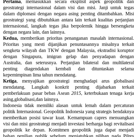
Pertama
, memasukkan secara eksplisit aspek geopolitik dan
geostrategi internasional dalam visi dan misi. Janji untuk tegas
dalam diplomasi dengan negara asing penting ditambahkan. Misi
geostrategi yang dibutuhkan antara lain terkait kualitas perjanjian
internasional, langkah tegas jika berpolemik hingga bersengketa
dengan negara lain, dan lainnya.
Kedua,
memberikan prioritas penanganan masalah internasional.
Prioritas yang mesti dijanjikan penuntasannya misalnya terkait
sengketa wilayah dan TKW dengan Malaysia, ekstradisi koruptor
dengan Singapura, imigran gelap dan penyadapan dengan
Australia, dan seterusnya. Perjanjian bilateral dan multilateral
penting diagendakan kembali dan dituntaskan selama
kepemimpinan lima tahun mendatang.
Ketiga
, menyajikan geostrategi menghadapi arus globalisasi
mendatang. Langkah konkrit penting dijabarkan terkait
pemberlakuan pasar bebas Asean
2015
, keterbukaan tenaga kerja
asing,globalisasi,dan lainnya.
Indonesia tidak memiliki alasan untuk lemah dalam percaturan
politik Internasional. Geopolitik Indonesia yang strategis hendaknya
memberikan posisi tawar kuat. Kemampuan capres menuangkan
visi dan misi geostrategi menjadi investasi berharga bagi revitalisasi
geopolitik ke depan. Komitmen geopolitik juga dapat menjadi
bahan penilian publik sebelum menjatuhkan pilihan pada Pilres