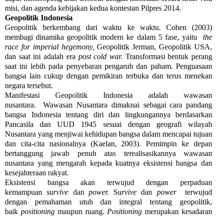
misi, dan agenda kebijakan kedua kontestan Pilpres 2014.
Geopolitik Indonesia
Geopolitik berkembang dari waktu ke waktu. Cohen (2003)
membagi dinamika geopolitik modern ke dalam 5 fase, yaitu
the
race for imperial hegemony,
Geopolitik Jerman, Geopolitik USA,
dan saat ini adalah era
post cold war.
Transformasi bentuk perang
saat ini lebih pada penyebaran pengaruh dan paham. Penguasaan
bangsa lain cukup dengan pemikiran terbuka dan terus menekan
negara tersebut.
Manifestasi Geopolitik Indonesia adalah wawasan
nusantara. Wawasan Nusantara dimaknai sebagai cara pandang
bangsa Indonesia tentang diri dan lingkungannya berdasarkan
Pancasila dan UUD 1945 sesuai dengan geografi wilayah
Nusantara yang menjiwai kehidupan bangsa dalam mencapai tujuan
dan cita-cita nasionalnya (Kaelan, 2003). Pemimpin ke depan
bertanggung jawab penuh atas terealisasikannya wawasan
nusantara yang mengarah kepada kuatnya eksistensi bangsa dan
kesejahteraan rakyat.
Eksistensi bangsa akan terwujud dengan perpaduan
kemampuan
survive
dan
power.
S
urvive
dan
power
terwujud
dengan pemahaman utuh dan integral tentang geopolitik,
baik
positioning
maupun ruang.
Positioning
merupakan kesadaran