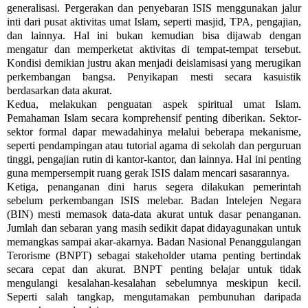
generalisasi. Pergerakan dan penyebaran ISIS menggunakan jalur
inti dari pusat aktivitas umat Islam, seperti masjid, TPA, pengajian,
dan lainnya. Hal ini bukan kemudian bisa dijawab dengan
mengatur dan memperketat aktivitas di tempat-tempat tersebut.
Kondisi demikian justru akan menjadi deislamisasi yang merugikan
perkembangan bangsa. Penyikapan mesti secara kasuistik
berdasarkan data akurat.
Kedua, melakukan penguatan aspek spiritual umat Islam.
Pemahaman Islam secara komprehensif penting diberikan. Sektor-
sektor formal dapar mewadahinya melalui beberapa mekanisme,
seperti pendampingan atau tutorial agama di sekolah dan perguruan
tinggi, pengajian rutin di kantor-kantor, dan lainnya. Hal ini penting
guna mempersempit ruang gerak ISIS dalam mencari sasarannya.
Ketiga, penanganan dini harus segera dilakukan pemerintah
sebelum perkembangan ISIS melebar. Badan Intelejen Negara
(BIN) mesti memasok data-data akurat untuk dasar penanganan.
Jumlah dan sebaran yang masih sedikit dapat didayagunakan untuk
memangkas sampai akar-akarnya. Badan Nasional Penanggulangan
Terorisme (BNPT) sebagai stakeholder utama penting bertindak
secara cepat dan akurat. BNPT penting belajar untuk tidak
mengulangi kesalahan-kesalahan sebelumnya meskipun kecil.
Seperti salah tangkap, mengutamakan pembunuhan daripada