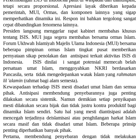
tetapi secara proporsional. Apresiasi layak diberikan kepada
pemerintah, MUI, Ormas, dan komponen lainnya yang sigap
memperhatikan dinamika ini. Respon ini bahkan tergolong sangat
cepat dibandingkan fenomena lainnya.
Presiden langsung menggelar rapat kabinet membahas khusus
tentang ISIS. MUI juga segera membahas bersama ormas Islam.
Forum Ukhwah Islamiyah Majelis Ulama Indonesia (MUI) bersama
beberapa pimpinan ormas Islam tingkat pusat memberikan
pernyataan sikap penolakan dan antisipasi terkait aktivitas ISIS di
Indonesia. ISIS dinilai i sangat potensial memecah belah
persatuan umat Islam, menggoyahkan NKRI berdasarkan
Pancasila, serta tidak mengedepankan watak Islam yang
rahmatan
lil 'alamin
(rahmat bagi alam semesta).
Kewaspadaan terhadap ISIS mesti disadari umat Islam dan semua
pihak. Antisipasi membendung penyebarannya juga penting
dilakukan secara sistemik. Namun demikian setiap penyikapan
mesti dilakukan secara bijak dan tidak justru kontra produktif bagi
dinamika Islam sendiri. Satu hal yang mesti diantisipasi adalah
mencegah terjadinya deislamisasi atau penghilangan harkat Islam
secara masif dan tidak disadari umat Islam. Beberapa prinsip
penting diperhatikan banyak pihak.
Pertama, membendung penyebaran dengan tidak melakukan