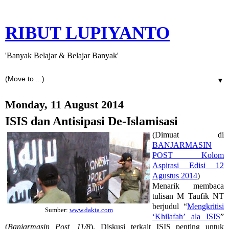
RIBUT LUPIYANTO
'Banyak Belajar & Belajar Banyak'
▼
Monday, 11 August 2014
ISIS dan Antisipasi De-Islamisasi
(Dimuat di
BANJARMASIN
POST Kolom
Aspirasi Edisi 12
Agustus 2014
)
Menarik membaca
tulisan M Taufik NT
berjudul “
Mengkritisi
Sumber:
www.dakta.com
‘Khilafah’ ala ISIS
”
(
Banjarmasin Post, 11/8
). Diskusi terkait ISIS penting untuk