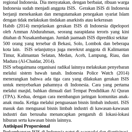
regional Indonesia. Dia menyatakan, dengan berbaiat, ribuan warga
Indonesia sudah menjadi anggota ISIS. Gerakan ISIS di Indonesia
berjanji menekankan dan mengutamakan penegakan syariat Islam
dengan tidak melakukan tindakan anarkistis atau kekerasan
Habib (2014) menjelaskan gerakan ISIS di Indonesia dipelopori
oleh Amman Abdurahman, seorang narapidana teroris yang kini
ditahan di Nusakambangan. Jumlah jaamaah ISIS diprediksi sekitar
500 orang yang tersebar di Bekasi, Solo, Lombok dan beberapa
kota lain. ISIS selanjutnya juga merekrut anggota di Kalimantan
Timur, Kalimantan Selatan, Medan, Aceh, Lampung, Riau, dan
Madura (Al-Chaidar, 2014).
ISIS sebagaimana organisasi radikal lainnya melakukan penyebaran
melalui sistem bawah tanah. Indonesia Police Watch (2014)
menerangkan bahwa ada tiga cara yang dilakukan gerakan ISIS
untuk menyebarkan pahamnya di Indonesia. Cara yang pertama
melalui masjid, bahkan dimuali dari Tempat Pendidikan Al Quran
(TPA). Kedua, dengan cara membangun jaringan komunitas anak-
anak muda. Ketiga melalui penguasaan bisnis limbah industri. ISIS
masuk dan menguasai bisnis limbah industri di kawasan-kawasan
industri dan berusaha menancapkan pengaruh di lokasi-lokasi
hiburan serta kawasan bisnis lainnya.
Antisipasi Proporsional
Perkembangan ISIS di Indonesia patut di waspadai dan diantisipasi,