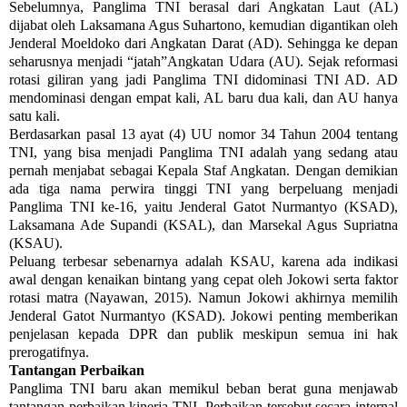
Sebelumnya, Panglima TNI berasal dari Angkatan Laut (AL)
dijabat oleh Laksamana Agus Suhartono, kemudian digantikan oleh
Jenderal Moeldoko dari Angkatan Darat (AD). Sehingga ke depan
seharusnya menjadi “jatah”Angkatan Udara (AU). Sejak reformasi
rotasi giliran yang jadi Panglima TNI didominasi TNI AD. AD
mendominasi dengan empat kali, AL baru dua kali, dan AU hanya
satu kali.
Berdasarkan pasal 13 ayat (4) UU nomor 34 Tahun 2004 tentang
TNI, yang bisa menjadi Panglima TNI adalah yang sedang atau
pernah menjabat sebagai Kepala Staf Angkatan. Dengan demikian
ada tiga nama perwira tinggi TNI yang berpeluang menjadi
Panglima TNI ke-16, yaitu Jenderal Gatot Nurmantyo (KSAD),
Laksamana Ade Supandi (KSAL), dan Marsekal Agus Supriatna
(KSAU).
Peluang terbesar sebenarnya adalah KSAU, karena ada indikasi
awal dengan kenaikan bintang yang cepat oleh Jokowi serta faktor
rotasi matra (Nayawan, 2015). Namun Jokowi akhirnya memilih
Jenderal Gatot Nurmantyo (KSAD). Jokowi penting memberikan
penjelasan kepada DPR dan publik meskipun semua ini hak
prerogatifnya.
Tantangan Perbaikan
Panglima TNI baru akan memikul beban berat guna menjawab
tantangan perbaikan kinerja TNI. Perbaikan tersebut secara internal