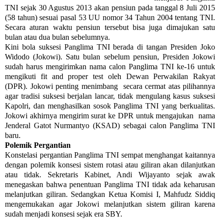
TNI sejak 30 Agustus 2013 akan pensiun pada tanggal 8 Juli 2015
(58 tahun) sesuai pasal 53 UU nomor 34 Tahun 2004 tentang TNI.
Secara aturan waktu pensiun tersebut bisa juga dimajukan satu
bulan atau dua bulan sebelumnya.
Kini bola suksesi Panglima TNI berada di tangan Presiden Joko
Widodo (Jokowi). Satu bulan sebelum pensiun, Presiden Jokowi
sudah harus mengirimkan nama calon Panglima TNI ke-16 untuk
mengikuti fit and proper test oleh Dewan Perwakilan Rakyat
(DPR). Jokowi penting menimbang secara cermat atas pilihannya
agar tradisi suksesi berjalan lancar, tidak mengulang kasus suksesi
Kapolri, dan menghasilkan sosok Panglima TNI yang berkualitas.
Jokowi akhirnya mengirim surat ke DPR untuk mengajukan nama
Jenderal Gatot Nurmantyo (KSAD) sebagai calon Panglima TNI
baru.
Polemik Pergantian
Konstelasi pergantian Panglima TNI sempat menghangat kaitannya
dengan polemik konsesi sistem rotasi atau giliran akan dilanjutkan
atau tidak. Sekretaris Kabinet, Andi Wijayanto sejak awak
menegaskan bahwa penentuan Panglima TNI tidak ada keharusan
melanjutkan giliran. Sedangkan Ketua Komisi I, Mahfudz Siddiq
mengemukakan agar Jokowi melanjutkan sistem giliran karena
sudah menjadi konsesi sejak era SBY.