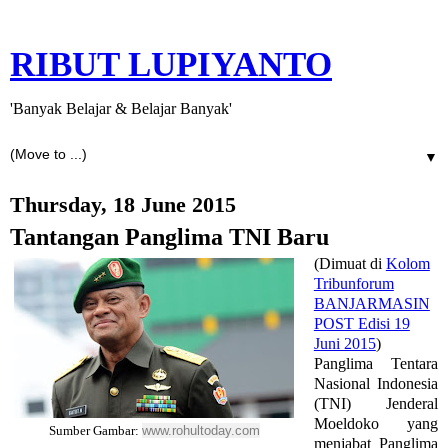
RIBUT LUPIYANTO
'Banyak Belajar & Belajar Banyak'
▼
Thursday, 18 June 2015
Tantangan Panglima TNI Baru
(Dimuat di
Kolom
Tribunforum
BANJARMASIN
POST Edisi 19
Juni 2015
)
Panglima Tentara
Nasional Indonesia
(TNI) Jenderal
Moeldoko yang
www.rohultoday.com
Sumber Gambar:
menjabat Panglima