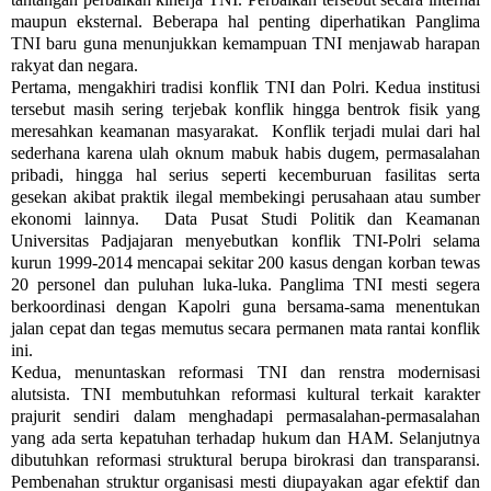
maupun eksternal. Beberapa hal penting diperhatikan Panglima
TNI baru guna menunjukkan kemampuan TNI menjawab harapan
rakyat dan negara.
Pertama, mengakhiri tradisi konflik TNI dan Polri. Kedua institusi
tersebut masih sering terjebak konflik hingga bentrok fisik yang
meresahkan keamanan masyarakat. Konflik terjadi mulai dari hal
sederhana karena ulah oknum mabuk habis dugem, permasalahan
pribadi, hingga hal serius seperti kecemburuan fasilitas serta
gesekan akibat praktik ilegal membekingi perusahaan atau sumber
ekonomi lainnya. Data Pusat Studi Politik dan Keamanan
Universitas Padjajaran menyebutkan konflik TNI-Polri selama
kurun 1999-2014 mencapai sekitar 200 kasus dengan korban tewas
20 personel dan puluhan luka-luka. Panglima TNI mesti segera
berkoordinasi dengan Kapolri guna bersama-sama menentukan
jalan cepat dan tegas memutus secara permanen mata rantai konflik
ini.
Kedua, menuntaskan reformasi TNI dan renstra modernisasi
alutsista. TNI membutuhkan reformasi kultural terkait karakter
prajurit sendiri dalam menghadapi permasalahan-permasalahan
yang ada serta kepatuhan terhadap hukum dan HAM. Selanjutnya
dibutuhkan reformasi struktural berupa birokrasi dan transparansi.
Pembenahan struktur organisasi mesti diupayakan agar efektif dan