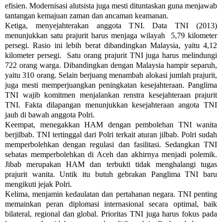
efisien. Modernisasi alutsista juga mesti dituntaskan guna menjawab
tantangan kemajuan zaman dan ancaman keamanan.
Ketiga, menyejahterakan anggota TNI. Data TNI (2013)
menunjukkan satu prajurit harus menjaga wilayah 5,79 kilometer
persegi. Rasio ini lebih berat dibandingkan Malaysia, yaitu 4,12
kilometer persegi. Satu orang prajurit TNI juga harus melindungi
722 orang warga. Dibandingkan dengan Malaysia hampir separuh,
yaitu 310 orang. Selain berjuang menambah alokasi jumlah prajurit,
juga mesti memperjuangkan peningkatan kesejahteraan. Panglima
TNI wajib komitmen menjalankan renstra kesejahteraan prajurit
TNI. Fakta dilapangan menunjukkan kesejahteraan angota TNI
jauh di bawah anggota Polri.
Keempat, menegakkan HAM dengan pembolehan TNI wanita
berjilbab. TNI tertinggal dari Polri terkait aturan jilbab. Polri sudah
memperbolehkan dengan regulasi dan fasilitasi. Sedangkan TNI
sebatas memperbolehkan di Aceh dan akhirnya menjadi polemik.
Jibab merupakan HAM dan terbukti tidak menghalangi tugas
prajurit wanita. Untik itu butuh gebrakan Panglima TNI baru
mengikuti jejak Polri.
Kelima, menjamin kedaulatan dan pertahanan negara. TNI penting
memainkan peran diplomasi internasional secara optimal, baik
bilateral, regional dan global. Prioritas TNI juga harus fokus pada