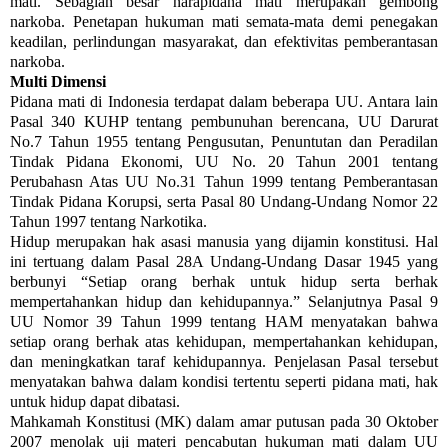
mati. Sebagian besar narapidana mati merupakan gembong
narkoba. Penetapan hukuman mati semata-mata demi penegakan
keadilan, perlindungan masyarakat, dan efektivitas pemberantasan
narkoba.
Multi Dimensi
Pidana mati di Indonesia terdapat dalam beberapa UU. Antara lain
Pasal 340 KUHP tentang pembunuhan berencana, UU Darurat
No.7 Tahun 1955 tentang Pengusutan, Penuntutan dan Peradilan
Tindak Pidana Ekonomi, UU No. 20 Tahun 2001 tentang
Perubahasn Atas UU No.31 Tahun 1999 tentang Pemberantasan
Tindak Pidana Korupsi, serta Pasal 80 Undang-Undang Nomor 22
Tahun 1997 tentang Narkotika.
Hidup merupakan hak asasi manusia yang dijamin konstitusi. Hal
ini tertuang dalam Pasal 28A Undang-Undang Dasar 1945 yang
berbunyi “Setiap orang berhak untuk hidup serta berhak
mempertahankan hidup dan kehidupannya.” Selanjutnya Pasal 9
UU Nomor 39 Tahun 1999 tentang HAM menyatakan bahwa
setiap orang berhak atas kehidupan, mempertahankan kehidupan,
dan meningkatkan taraf kehidupannya. Penjelasan Pasal tersebut
menyatakan bahwa dalam kondisi tertentu seperti pidana mati, hak
untuk hidup dapat dibatasi.
Mahkamah Konstitusi (MK) dalam amar putusan pada 30 Oktober
2007 menolak uji materi pencabutan hukuman mati dalam UU