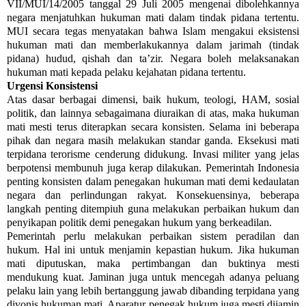
VII/MUI/14/2005 tanggal 29 Juli 2005 mengenai dibolehkannya
negara menjatuhkan hukuman mati dalam tindak pidana tertentu.
MUI secara tegas menyatakan bahwa Islam mengakui eksistensi
hukuman mati dan memberlakukannya dalam jarimah (tindak
pidana) hudud, qishah dan ta’zir. Negara boleh melaksanakan
hukuman mati kepada pelaku kejahatan pidana tertentu.
Urgensi Konsistensi
Atas dasar berbagai dimensi, baik hukum, teologi, HAM, sosial
politik, dan lainnya sebagaimana diuraikan di atas, maka hukuman
mati mesti terus diterapkan secara konsisten. Selama ini beberapa
pihak dan negara masih melakukan standar ganda. Eksekusi mati
terpidana terorisme cenderung didukung. Invasi militer yang jelas
berpotensi membunuh juga kerap dilakukan. Pemerintah Indonesia
penting konsisten dalam penegakan hukuman mati demi kedaulatan
negara dan perlindungan rakyat. Konsekuensinya, beberapa
langkah penting ditempiuh guna melakukan perbaikan hukum dan
penyikapan politik demi penegakan hukum yang berkeadilan.
Pemerintah perlu melakukan perbaikan sistem peradilan dan
hukum. Hal ini untuk menjamin kepastian hukum. Jika hukuman
mati diputuskan, maka pertimbangan dan buktinya mesti
mendukung kuat. Jaminan juga untuk mencegah adanya peluang
pelaku lain yang lebih bertanggung jawab dibanding terpidana yang
divonis hukuman mati. Aparatur penegak hukum juga mesti dijamin