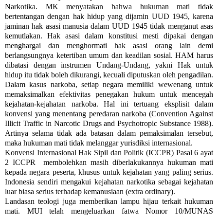
Narkotika. MK menyatakan bahwa hukuman mati tidak
bertentangan dengan hak hidup yang dijamin UUD 1945, karena
jaminan hak asasi manusia dalam UUD 1945 tidak menganut asas
kemutlakan. Hak asasi dalam konstitusi mesti dipakai dengan
menghargai dan menghormati hak asasi orang lain demi
berlangsungnya ketertiban umum dan keadilan sosial. HAM harus
dibatasi dengan instrumen Undang-Undang, yakni Hak untuk
hidup itu tidak boleh dikurangi, kecuali diputuskan oleh pengadilan.
Dalam kasus narkoba, setiap negara memiliki wewenang untuk
memaksimalkan efektivitas penegakan hukum untuk mencegah
kejahatan-kejahatan narkoba. Hal ini tertuang eksplisit dalam
konvensi yang menentang peredaran narkoba (Convention Against
Illicit Traffic in Narcotic Drugs and Psychotropic Substance 1988).
Artinya selama tidak ada batasan dalam pemaksimalan tersebut,
maka hukuman mati tidak melanggar yurisdiksi internasional.
Konvensi Internasional Hak Sipil dan Politik (ICCPR) Pasal 6 ayat
2 ICCPR membolehkan masih diberlakukannya hukuman mati
kepada negara peserta, khusus untuk kejahatan yang paling serius.
Indonesia sendiri mengakui kejahatan narkotika sebagai kejahatan
luar biasa serius terhadap kemanusiaan (extra ordinary).
Landasan teologi juga memberikan lampu hijau terkait hukuman
mati. MUI telah mengeluarkan fatwa Nomor 10/MUNAS