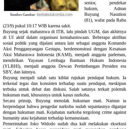
senior, pendekar
hukum, Adnan
Buyung Nasution
beritabulukumba.com
Sumber Gambar:
(81), wafat pada Rabu
(23/9) pukul 10:17 WIB karena sakit.
Buyung sejak mahasiswa di ITB, lalu pindah UGM, dan akhirnya
di UI aktif dalam organisasi kemahasiswaan. Beberapa aktifitas
sosial politik yang dijalani antara lain sebagai anggota Komando
Aksi Pengganyangan Gestapu, berdemonstrasi dengan Kesatuan
Aksi Mahasiswa Indonesia (KAMI), menjadi anggota parleman,
mendirikan Yayasan Lembaga Bantuan Hukum Indonesia
(YLBHI), menjadi anggota Dewan Pertimbangan Presiden era
SBY, dan lainnya.
Buyung menjadi salah satu kiblat rujukan pendapat hukum. Ia
terkenal tegas dan konsisten terhadap suatu pendapat, meskipun
terbuka untuk debat dan diskusi. Salah satunya terkait polemik
hukuman mati, khususnya untuk kasus narkoba.
Secara prinsip, Buyung menolak hukuman mati. Namun ia
berpendapat bahwa pengedar narkoba sudah sepantasnya diganjar
dengan hukuman mati. Kejahatan narkoba tergolong crime against
humanity atau kejahatan terhadap kemanusiaan.
Pemerintahan Joko Widodo sudah dua kali melakukan eksekusi