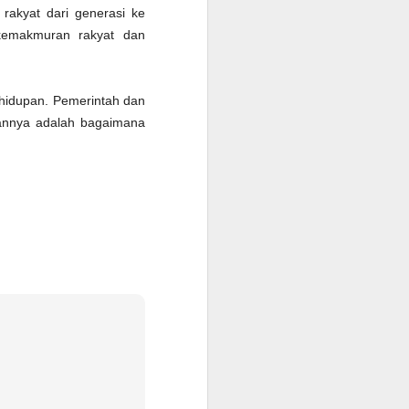
rakyat dari generasi ke
kemakmuran rakyat dan
kehidupan. Pemerintah dan
gannya adalah bagaimana