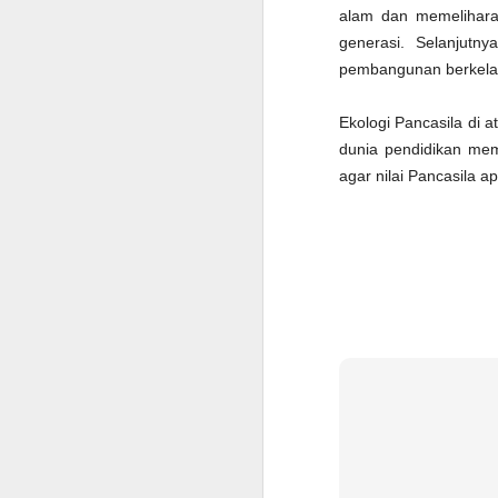
J
alam dan memelihara 
p
generasi. Selanjut
ti
pembangunan berkela
J
Ekologi Pancasila di a
dunia pendidikan mem
F
m
agar nilai Pancasila a
M
p
p
D
p
J
T
I
T
re
N