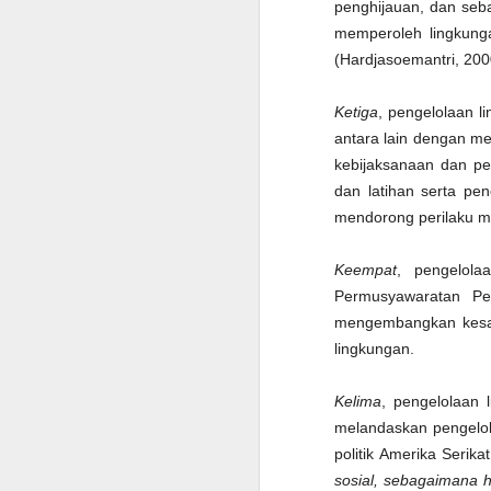
penghijauan, dan seba
Ar
memperoleh lingkunga
b
(Hardjasoemantri, 200
S
Ketiga
, pengelolaan l
antara lain dengan mel
Ke
t
kebijaksanaan dan p
S
dan latihan serta pe
m
mendorong perilaku ma
P
s
Keempat
, pengelola
ra
Permusyawaratan Pe
S
mengembangkan kesad
lingkungan.
U
Kelima
, pengelolaan 
P
melandaskan pengelol
y
ha
politik Amerika Seri
sosial, sebagaimana 