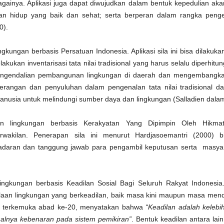
gainya. Aplikasi juga dapat diwujudkan dalam bentuk kepedulian aka
ief, politikus Parta Demokrat yang menuding melalui media social
n hidup yang baik dan sehat; serta berperan dalam rangka penge
ahwa Sandiaga memberikan mahar kepada PKS dan PAN.
0).
Kerusuhan Suporter & Rasisme Sepakbola
EP
22
(Dimuat HARIAN JOGJA Edisi 7 Agustus 2018)
ingkungan berbasis Persatuan Indonesia. Aplikasi sila ini bisa dilaku
akukan inventarisasi tata nilai tradisional yang harus selalu diperhi
rusuhan antar suporter kembali menelan korban. Kali ini kerusuhan
erjadi beberapa jam sebelum laga derby suporter PSS dan PSIM di
engendalian pembangunan lingkungan di daerah dan mengembangkan
tadion Sultan Agung pada Kamis (26/7). Korbannya satu orang
nerangan dan penyuluhan dalam pengenalan tata nilai tradisional d
eninggal dan embilan orang luka-luka.
nusia untuk melindungi sumber daya dan lingkungan (Salladien dalam 
ermasalahan sepakbola masih cukup kompleks dan dilematis. Dunia
epakbola juga baru saja terguncang. Kasus klasik berupa bahaya laten
an lingkungan berbasis Kerakyatan Yang Dipimpin Oleh Hikma
sisme tidak pernah reda.
rwakilan. Penerapan sila ini menurut Hardjasoemantri (2000) 
Rekonsiliasi Pascakontestasi Demokrasi
EP
aran dan tanggung jawab para pengambil keputusan serta masyar
22
(Dimuat SUARA MERDEKA Edisi 13 Juli 2018)
sai sudah puncak pelaksanaan Pilkada Serentak 2018, termasuk
lingkungan berbasis Keadilan Sosial Bagi Seluruh Rakyat Indonesia. 
ilkada Jateng. Meskipun demikian, kini masih masuk tahap krusial
aan lingkungan yang berkeadilan, baik masa kini maupun masa menda
aitu gugatan hasil perhitungan suara. Beberapa daerah menunjukkan
sil ketat sebagaimana hasil quick count lembaga survei.
kat terkemuka abad ke-20, menyatakan bahwa
“Keadilan adalah kelebih
halnya kebenaran pada sistem pemikiran”
. Bentuk keadilan antara la