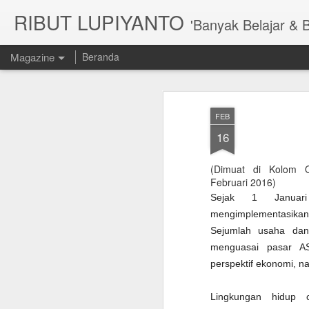
RIBUT LUPIYANTO
'Banyak Belajar & 
Magazine
Beranda
FEB
16
(Dimuat di Kolom 
Februari 2016)
Sejak 1 Januar
mengimplementasik
Sejumlah usaha dan
menguasai pasar A
perspektif ekonomi, n
Lingkungan hidup c