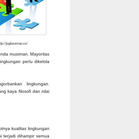
bagian warga menerima, sebagian lagi
ara umum didasari atas kekhawatiran
ng.
p://joglosemar.co/
enda musiman. Mayoritas
ingkungan perlu dikelola
gorbankan lingkungan.
g kaya filosofi dan nilai
Musim Banjir Di Tahun
JAN
3
Politik
(Dimuat di TRIBUN JATENG Edisi
24 November 2018)
tnya kualitas lingkungan
Kampanye pemilu identik dengan
i terjadi dihampir semua