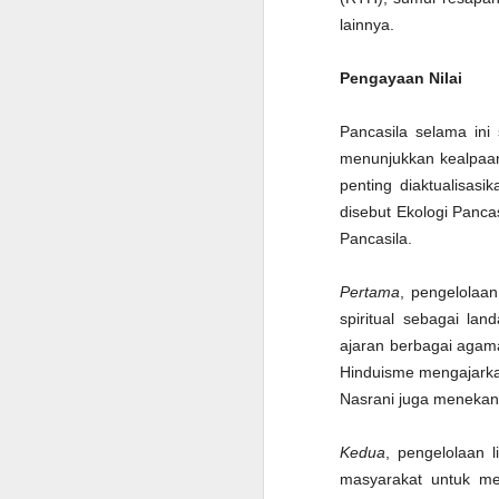
Ha
lainnya.
na
J
Pengayaan Nilai
Pancasila selama ini
p
di
menunjukkan kealpaan
K
penting diaktualisasi
P
disebut Ekologi Pancasi
2.
Pancasila.
Pertama
, pengelolaan
S
spiritual sebagai lan
ajaran berbagai agam
Hinduisme mengajarka
M
Nasrani juga menekank
m
m
Kedua
, pengelolaan 
De
masyarakat untuk me
m