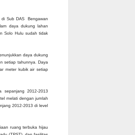
musim banjir janji. Tebar janji
politik saat kampanye adalah
keniscayaan yang dilegalkan.
Esensi kampanye untuk
an di Sub DAS Bengawan
mendulang suara membutuhkan
alam daya dukung lahan
strategi janji.
an Solo Hulu sudah tidak
Kristiadi (2014) menyampaikan
bahwa janji politik merupakan
etika sosial dan bagian dari
 menunjukkan daya dukung
peradaban. Hal ini terkait dengan
n setiap tahunnya. Daya
niat, komitmen, dan iktikad untuk
r meter kubik air setiap
melakukan sesuatu atau tidak
melakukan sesuatu.
wa sepanjang 2012-2013
tel melati dengan jumlah
njang 2012-2013 di level
iaan ruang terbuka hijau
du (TPST), dan fasilitas