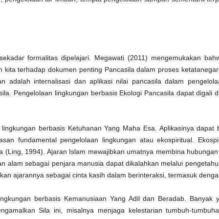
l yang paling menyita perhatian public adalah hadirnya calon mantan
pi kasus korupsi.
Menyempurnakan DPT Pemilu 2019
AN
3
(Dimuat di SUARA PEMBARUAN Edisi 13 September 2018)
Komisi Pemilihan Umum (KPU) telah menetapkan jumlah daftar
 sekadar formalitas dipelajari. Megawati (2011) mengemukakan bah
emilih tetap (DPT) Pemilu 2019 tingkat nasional pada Rabu (5/9). DPT
tetapkan melalui rapat pleno rekapitulasi DPT nasional yang digelar di
 kita terhadap dokumen penting Pancasila dalam proses ketatanegar
antor KPU, Jakarta. DPT yang ditetapkan mencapai 187 juta pemilih.
kan adalah internalisasi dan aplikasi nilai pancasila dalam pengelol
erinciannya sebanyak 185.732.093 pemilih dalam negeri dan sisanya
la. Pengelolaan lingkungan berbasis Ekologi Pancasila dapat digali dari 
049.791 pemilih yang berada di luar negeri.
 lingkungan berbasis Ketuhanan Yang Maha Esa. Aplikasinya dapat b
Mahar & Akuntabilitas Pembiayaan Partai Politik
EP
dasan fundamental pengelolaan lingkungan atau ekospiritual. Ekospi
22
a (Ling, 1994). Ajaran Islam mewajibkan umatnya membina hubungan 
(Dimuat DETIK.COM Edisi 16 Agustus 2018)
n alam sebagai penjara manusia dapat dikalahkan melalui pengetahua
ahar politik sudah menjadi rahasia umum. Tidak mudah memang
an ajarannya sebagai cinta kasih dalam berinteraksi, termasuk denga
engungkapnya karena sulit mendapatkan bukti kuat. Batasan antara
ahar dan biaya pemenangan kadang juga sangat tipis.
lingkungan berbasis Kemanusiaan Yang Adil dan Beradab. Banyak y
tik-detik jelang pendaftaran Pilpres 2019 yang lalu isu ini kembali
ngamalkan Sila ini, misalnya menjaga kelestarian tumbuh-tumbu
encuat dan memanaskan konstelasi politik nasional. Adalah Andi