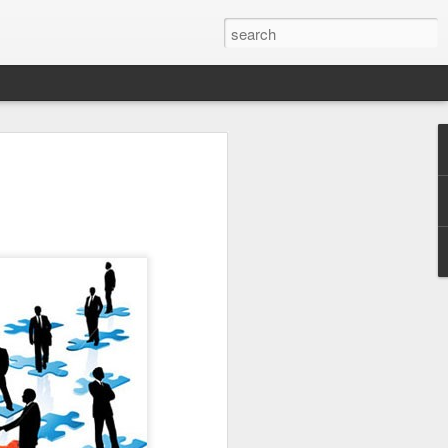
jian Kepemimpinan
ATENG Edisi 15 Februari 2022)
usiakan dan prolingkungan masih
i. Baru saja di depan mata, rakyat
ik dan konflik terkait pembangunan
pen Purworejo.
omis Bendungan Bener tidak ada yang
es pembangunan yang diwarnai konflik
 ada yang membenarkan. Desa Wadas
bangunan Bendungan Bener. Sebagian
bang batu andesitnya untuk memenuhi