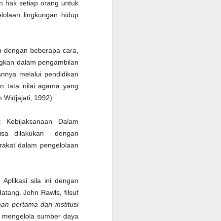
n hak setiap orang untuk
lolaan lingkungan hidup
kan dengan beberapa cara,
tungkan dalam pengambilan
nya melalui pendidikan
an tata nilai agama yang
Widjajati, 1992).
t Kebijaksanaan Dalam
bisa dilakukan dengan
akat dalam pengelolaan
Aplikasi sila ini dengan
tang. John Rawls, filsuf
an pertama dari institusi
in mengelola sumber daya