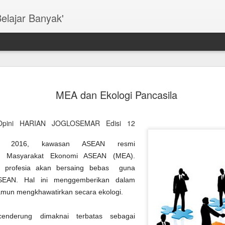
Belajar Banyak'
Wadas & U
DEC
MEA dan Ekologi Pancasila
17
Ekologis
(Dimuat di Opini TRIBUN J
Opini HARIAN JOGLOSEMAR Edisi 12
PEMBANGUNAN yang meman
menjadi PR besar bangsa in
i 2016, kawasan ASEAN resmi
Indonesia disuguhkan polem
an Masyarakat Ekonomi ASEAN (MEA).
Bendungan Bener di Kabuta
 profesia akan bersaing bebas guna
SEAN. Hal ini menggemberikan dalam
Manfaat ekologis dan ekon
menyangsikan. Namun pros
amun mengkhawatirkan secara ekologi.
dan kekerasan juga tidak
menjadi lokus konflik pem
enderung dimaknai terbatas sebagai
wilayah Wadas akan ditam