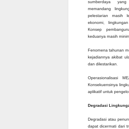
sumberdaya yang p
memandang lingkun
pelestarian masih
ekonomi, lingkungan
Konsep pembanguna
keduanya masih minim
Fenomena tahunan men
kejadiannya akibat u
dan dilestarikan.
Operasionalisasi M
Konsekuensinya lingkun
aplikatif untuk pengel
La Nina, Gegar
DEC
17
Hidrologi dan
Degradasi Lingkung
Pentingnya Upaya
Mitigasi
Degradasi atau penuru
(Dimuat di Opini MONGABAY
dapat dicermati dari 
INDONESIA Edisi 10 November