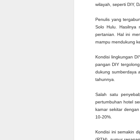
2020)
wilayah, seperti DIY,
J
Fenomena La Nina kembali
Penulis yang tergab
menghantui sebagian wilayah
Solo Hulu. Hasilnya
nusantara. Badan Meteorologi
Kimatologi dan Geofisika (BMKG)
pertanian. Hal ini m
se
memprediksi hanya ada dua
ad
mampu mendukung ke
kawasan yang tidak terdampak
ja
seperti Sumatera dan Papua
ad
Kondisi lingkungan D
bagian timur. Fenomena La Lina
diprediksi mulai terjadi pada
pangan DIY tergolong
Oktober 2020 dan puncaknya
dukung sumberdaya air
pada Desember 2020 – Januari
tahunnya.
2021.
J
Salah satu penyebab
pertumbuhan hotel sem
K
kamar sekitar dengan 
(
10-20%.
7
P
p
Kondisi ini semakin 
(RTH), sumur resapan,