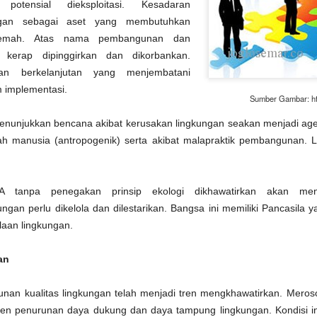
otensial dieksploitasi. Kesadaran
kebutuhan pembangunan. Se
menolaknya. Penolakan sec
gan sebagai aset yang membutuhkan
efek ekologis jangka panja
 lemah. Atas nama pembangunan dan
 kerap dipinggirkan dan dikorbankan.
n berkelanjutan yang menjembatani
 implementasi.
Sumber Gambar: htt
unjukkan bencana akibat kerusakan lingkungan seakan menjadi ag
lah manusia (antropogenik) serta akibat malapraktik pembangunan. L
EA tanpa penegakan prinsip ekologi dikhawatirkan akan men
gan perlu dikelola dan dilestarikan. Bangsa ini memiliki Pancasila yan
olaan lingkungan.
PENGEMBANGAN
Papua, Konflik &
AUG
JAN
10
3
PERTANIAN
Tahun Politik
an
BERBASIS MITIGASI
(Dimuat di TRIBUN JATENG Edisi
DEGRADASI
17 Desember 2018)
nan kualitas lingkungan telah menjadi tren mengkhawatirkan. Meroso
EKOLOGI: Kasus Di
Separatisme Papua kembali
tren penurunan daya dukung dan daya tampung lingkungan. Kondisi in
Kawasan Lereng