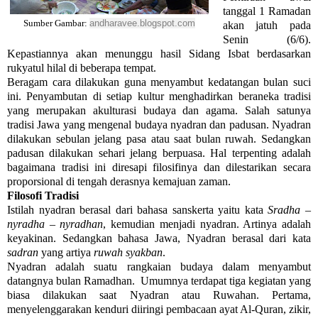
tanggal 1 Ramadan
andharavee.blogspot.com
Sumber Gambar:
akan jatuh pada
Senin (6/6).
Kepastiannya akan menunggu hasil Sidang Isbat berdasarkan
rukyatul hilal di beberapa tempat.
Beragam cara dilakukan guna menyambut kedatangan bulan suci
ini. Penyambutan di setiap kultur menghadirkan beraneka tradisi
yang merupakan akulturasi budaya dan agama. Salah satunya
tradisi Jawa yang mengenal budaya nyadran dan padusan. Nyadran
dilakukan sebulan jelang pasa atau saat bulan ruwah. Sedangkan
padusan dilakukan sehari jelang berpuasa. Hal terpenting adalah
bagaimana tradisi ini diresapi filosifinya dan dilestarikan secara
proporsional di tengah derasnya kemajuan zaman.
Filosofi Tradisi
Istilah nyadran berasal dari bahasa sanskerta yaitu kata
Sradha –
nyradha – nyradhan
, kemudian menjadi nyadran. Artinya adalah
keyakinan. Sedangkan bahasa Jawa, Nyadran berasal dari kata
sadran
yang artiya
ruwah syakban
.
Nyadran adalah suatu rangkaian budaya dalam menyambut
datangnya bulan Ramadhan. Umumnya terdapat tiga kegiatan yang
biasa dilakukan saat Nyadran atau Ruwahan. Pertama,
menyelenggarakan kenduri diiringi pembacaan ayat Al-Quran, zikir,