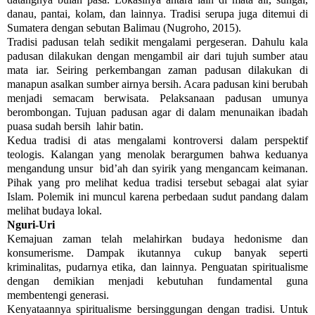
danau, pantai, kolam, dan lainnya. Tradisi serupa juga ditemui di
Sumatera dengan sebutan Balimau (Nugroho, 2015).
Tradisi padusan telah sedikit mengalami pergeseran. Dahulu kala
padusan dilakukan dengan mengambil air dari tujuh sumber atau
mata iar. Seiring perkembangan zaman padusan dilakukan di
manapun asalkan sumber airnya bersih. Acara padusan kini berubah
menjadi semacam berwisata. Pelaksanaan padusan umunya
berombongan. Tujuan padusan agar di dalam menunaikan ibadah
puasa sudah bersih lahir batin.
Kedua tradisi di atas mengalami kontroversi dalam perspektif
teologis. Kalangan yang menolak berargumen bahwa keduanya
mengandung unsur bid’ah dan syirik yang mengancam keimanan.
Pihak yang pro melihat kedua tradisi tersebut sebagai alat syiar
Islam. Polemik ini muncul karena perbedaan sudut pandang dalam
melihat budaya lokal.
Nguri-Uri
Kemajuan zaman telah melahirkan budaya hedonisme dan
konsumerisme. Dampak ikutannya cukup banyak seperti
kriminalitas, pudarnya etika, dan lainnya. Penguatan spiritualisme
dengan demikian menjadi kebutuhan fundamental guna
membentengi generasi.
Kenyataannya spiritualisme bersinggungan dengan tradisi. Untuk