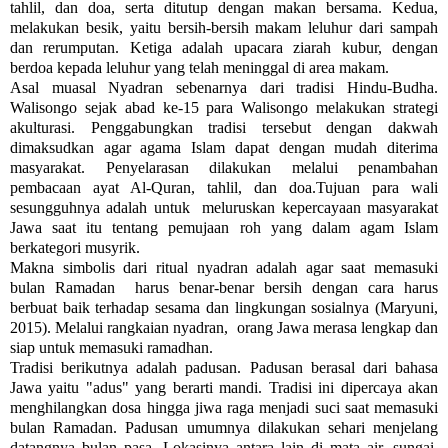
tahlil, dan doa, serta ditutup dengan makan bersama. Kedua,
melakukan besik, yaitu bersih-bersih makam leluhur dari sampah
dan rerumputan. Ketiga adalah upacara ziarah kubur, dengan
berdoa kepada leluhur yang telah meninggal di area makam.
Asal muasal Nyadran sebenarnya dari tradisi Hindu-Budha.
Walisongo sejak abad ke-15 para Walisongo melakukan strategi
akulturasi. Penggabungkan tradisi tersebut dengan dakwah
dimaksudkan agar agama Islam dapat dengan mudah diterima
masyarakat. Penyelarasan dilakukan melalui penambahan
pembacaan ayat Al-Quran, tahlil, dan doa.Tujuan para wali
sesungguhnya adalah untuk meluruskan kepercayaan masyarakat
Jawa saat itu tentang pemujaan roh yang dalam agam Islam
berkategori musyrik.
Makna simbolis dari ritual nyadran adalah agar saat memasuki
bulan Ramadan harus benar-benar bersih dengan cara harus
berbuat baik terhadap sesama dan lingkungan sosialnya (Maryuni,
2015). Melalui rangkaian nyadran, orang Jawa merasa lengkap dan
siap untuk memasuki ramadhan.
Tradisi berikutnya adalah padusan. Padusan berasal dari bahasa
Jawa yaitu "adus" yang berarti mandi. Tradisi ini dipercaya akan
menghilangkan dosa hingga jiwa raga menjadi suci saat memasuki
bulan Ramadan. Padusan umumnya dilakukan sehari menjelang
datangnya bulan pasa. Lokasinya antara lain di mata air, sungai,