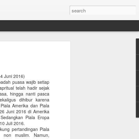
jian Kepemimpinan
ATENG Edisi 15 Februari 2022)
4 Juni 2016)
adah puasa wajib setiap
usiakan dan prolingkungan masih
itual telah hadir sejak
i. Baru saja di depan mata, rakyat
sa, hingga nanti pasca
ik dan konflik terkait pembangunan
ekaligus dihibur karena
pen Purworejo.
iala Amerika dan Piala
26 Juni 2016 di Amerika
omis Bendungan Bener tidak ada yang
. Sedangkan Piala Eropa
es pembangunan yang diwarnai konflik
10 Juli 2016.
 ada yang membenarkan. Desa Wadas
kung pertandingan Piala
bangunan Bendungan Bener. Sebagian
g non muslim. Namun,
bang batu andesitnya untuk memenuhi