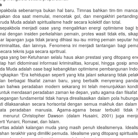
berulah. Tidak tanggung-tanggung,
a
Merapi
sembilan belas pekerja
sepakbola sebenarnya bukan hal baru. Timnas bahkan tim-tim mancan
pembangunan jalan di Kali Yigi-
Salah satu ekosistem pertanian
Meredam Brutalisme Suporter Sepakbola
AN
kan doa saat memulai, mencetak gol, dan mengakhiri pertanding
Kali Aurak, Distrik Yigi,
yang membutuhkan sentuhan
3
da Muda adalah spiritualisme hadir secara kolektif dan total.
(Dimuat KORAN SINDO Edisi 25 September 2018) Dunia
Kabupaten Nduga tewas
konservasi adalah Kawasan
bersepakbola menjadi oase yang mengalirkan energi optimisme bagi 
sepakbola khususnya penyelenggaraan liga masih mengalami
ditembaki secara biadab oleh para
Gunungapi Merapi. Sebagian
nai dengan insiden perkelahian pemain, protes wasit tidak etis, sikap
ngkarut penyakit akut. Salah satu yang menonjol dan kerap terjadi
separatis pada Minggu (2/12).
wilayahnya telah ditetapkan
uar lapangan juga tidak jarang dihiasi isu-isu miring pemain seputar 
alah kerusuhan atau tawuran antar suporter. Kerugian materian hingga
Para pekerja pembangunan
menjadi Taman Nasional
kriminalitas, dan lainnya. Fenomena ini menjadi tantangan bagi pem
tuhnya korban luka bahkan nyawa sudah tidak terhitung lagi. Terakhir
jembatan itu diduga dibunuh
Gunungapi Merapi (TNGM).
ecara teknis juga secara spritrual.
alah tewasnya Suporter Persija Jakarta, Haringga Sirila.
lantaran mengambil foto pada saat
Gunungapi Merapi sendiri
gsa yang ber-Ketuhanan selalu haus akan prestasi yang ditopang energ
perayaan HUT Tentara
merupakan gunungapi strato
ap hari didominasi informasi kriminalitas, korupsi, hingga gosip amora
Pembebasan Nasional Organisasi
paling aktif sedunia. Aktifitas
uda Muda adalah oase bagi kebangkitan optimisme pembangunan Indo
Papua Merdeka (TPN/OPM).
Gunungapi Merapi memberikan
gkapkan “Era kehidupan seperti yang kita jalani sekarang tidak pel
implikasi dilematis. Erupsi Merapi
an berbagai filsafat zaman baru, yang berbalik menyerang panda
memberikan risiko dan dampak
Menyambut DCT Pemilu 2019
AN
kan bahwa peradaban modern sekarang ini telah menunjukkan kondi
kebencanaan sekaligus manfaat
3
untuk mendasari peradaban zaman ke depan, yaitu agama dan filsafat
(Dimuat di SUARA PEMBARUAN Edisi 24 September 2018)
ekonomi yang tinggi.
 pegangan fundamental tidak hanya direalisasikan dalam pola hubunga
esti dilaksanakan secara horisontal dengan semua makhuk dan dalam
omisi Pemilihan Umum (KPU) telah menetapkan Daftar Calon Tetap
ata peradaban manusia. Agama-agama besar terbukti tidak
DCT) Pemilu 2019 pada Kamis (20/9). DCT yang ditetapkan sebanyak
 menurut Christopher Dawson (dalam Husaini, 2001) juga menja
.968 orang untuk caleg DPR RI dan 807 orang untuk anggota Dewan
rti Yunani, Romawi, dan Islam.
erwakilan Derah (DPD). Sedangkan untuk DCT anggota DPRD
ritas adalah kalangan muda yang masih penuh idealismenya. Ideal
rovinsi, kabupaten dan kota ditetapkan oleh KPU wilayah setempat.
an terakhir yang dimiliki pemuda. Idealisme yang ditopang spirituali