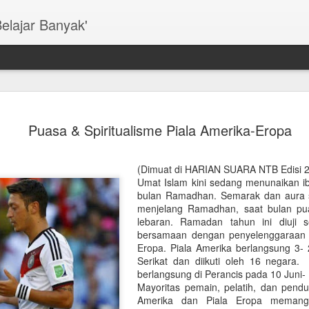
Belajar Banyak'
Wadas & U
DEC
Puasa & Spiritualisme Piala Amerika-Eropa
17
Ekologis
(Dimuat di Opini TRIBUN J
(Dimuat di HARIAN SUARA NTB Edisi 2
Umat Islam kini sedang menunaikan ib
PEMBANGUNAN yang meman
bulan Ramadhan. Semarak dan aura spr
menjadi PR besar bangsa in
menjelang Ramadhan, saat bulan pua
Indonesia disuguhkan polem
lebaran. Ramadan tahun ini diuji s
Bendungan Bener di Kabuta
bersamaan dengan penyelenggaraan P
Eropa. Piala Amerika berlangsung 3- 
Manfaat ekologis dan ekon
Serikat dan diikuti oleh 16 negara
menyangsikan. Namun pros
berlangsung di Perancis pada 10 Juni- 
dan kekerasan juga tidak
Mayoritas pemain, pelatih, dan pendu
menjadi lokus konflik pem
Amerika dan Piala Eropa meman
wilayah Wadas akan ditam