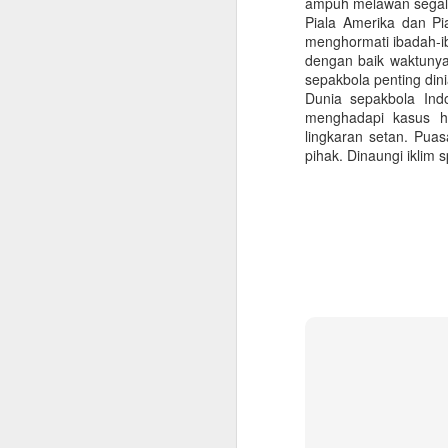
ampuh melawan segal
Ha
Piala Amerika dan Pi
na
menghormati ibadah-i
J
dengan baik waktunya
sepakbola penting dini
Dunia sepakbola Ind
menghadapi kasus h
p
lingkaran setan. Pu
di
pihak. Dinaungi iklim
K
P
2.
S
M
m
m
De
m