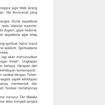
musim banjir janji. Tebar janji
politik saat kampanye adalah
egara juga tidak jarang
keniscayaan yang dilegalkan.
an. Hal fenomenal yang
Esensi kampanye untuk
mendulang suara membutuhkan
bangsa. Dunia sepakbola
strategi janji.
 rasis, tawuran suporter,
hobi dugem, gaya hedonis,
Kristiadi (2014) menyampaikan
ain sepakbola agar tetap
bahwa janji politik merupakan
etika sosial dan bagian dari
i spiritual. Karut marut
peradaban. Hal ini terkait dengan
l selebriti. Spiritualisme
niat, komitmen, dan iktikad untuk
nesia.
melakukan sesuatu atau tidak
ak lagi akan memunculkan
melakukan sesuatu.
ngan ilmiah”. Ungkapan
si bahaya. Harapan dari
 kehidupan kontemporer.
n vertikal dengan Tuhan.
 segala aspek kehidupan
 hanya membentuk dan
di fondasi bertahannya
isme menurut Tan Malaka
sme akan menjadi senjata