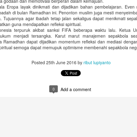
a godaan dan memotivasi berperan dalam kemajuan.
l yang paling menyita perhatian public adalah hadirnya calon mantan
ala Eropa layak dinikmati dan dijadikan bahan pembelajaran. Even
pi kasus korupsi.
badah di bulan Ramadhan ini. Penonton muslim juga mesti menyeimba
Menyempurnakan DPT Pemilu 2019
AN
. Tujuannya agar ibadah tetap jalan sekaligus dapat menikmati sep
3
atkan guna mendapatkan refleksi spiritual.
(Dimuat di SUARA PEMBARUAN Edisi 13 September 2018)
onesia terpuruk akibat sanksi FIFA beberapa waktu lalu. Ketua
Komisi Pemilihan Umum (KPU) telah menetapkan jumlah daftar
ukum menjadi tersangka. Karut marut manajemen sepakbola s
emilih tetap (DPT) Pemilu 2019 tingkat nasional pada Rabu (5/9). DPT
asa Ramadhan dapat dijadikan momentum refleksi dan mediasi den
tetapkan melalui rapat pleno rekapitulasi DPT nasional yang digelar di
 spiritual semoga dapat memupuk optimisme membenahi sepakbola negeri
antor KPU, Jakarta. DPT yang ditetapkan mencapai 187 juta pemilih.
erinciannya sebanyak 185.732.093 pemilih dalam negeri dan sisanya
049.791 pemilih yang berada di luar negeri.
Posted
25th June 2016
by
ribut lupiyanto
Mahar & Akuntabilitas Pembiayaan Partai Politik
EP
0
Add a comment
22
(Dimuat DETIK.COM Edisi 16 Agustus 2018)
ahar politik sudah menjadi rahasia umum. Tidak mudah memang
engungkapnya karena sulit mendapatkan bukti kuat. Batasan antara
ahar dan biaya pemenangan kadang juga sangat tipis.
tik-detik jelang pendaftaran Pilpres 2019 yang lalu isu ini kembali
encuat dan memanaskan konstelasi politik nasional. Adalah Andi