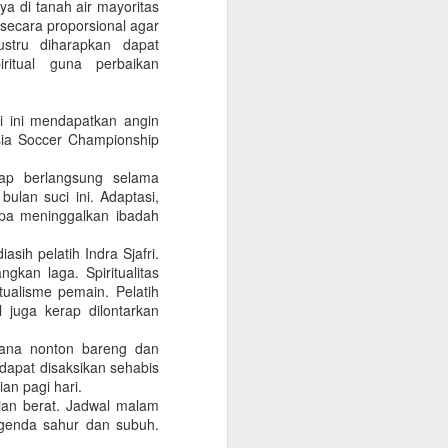
a di tanah air mayoritas
bagian warga menerima, sebagian lagi
 secara proporsional agar
ara umum didasari atas kekhawatiran
stru diharapkan dapat
ng.
iritual guna perbaikan
i ini mendapatkan angin
sia Soccer Championship
ap berlangsung selama
bulan suci ini. Adaptasi,
npa meninggalkan ibadah
asih pelatih Indra Sjafri.
kan laga. Spiritualitas
itualisme pemain. Pelatih
 juga kerap dilontarkan
Musim Banjir Di Tahun
JAN
ksana nonton bareng dan
3
Politik
dapat disaksikan sehabis
(Dimuat di TRIBUN JATENG Edisi
ian pagi hari.
24 November 2018)
jian berat. Jadwal malam
agenda sahur dan subuh.
Kampanye pemilu identik dengan