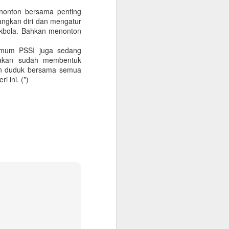
 nonton bersama penting
ngkan diri dan mengatur
akbola. Bahkan menonton
 Umum PSSI juga sedang
eakan sudah membentuk
gan duduk bersama semua
 ini. (*)