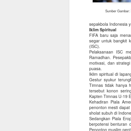
Sumber Gambar:
sepakbola Indonesia y
Iklim Spiritual
FIFA baru saja menar
segar untuk bangkit 
(ISC).
Pelaksanaan ISC me
Ramadhan. Pesepakbola
motivasi, dan strate
puasa.
Iklim spiritual di lap
Gestur syukur terung
Timnas tidak hanya ha
tersebut konon serin
La Nina, Gegar
Kapten Timnas U-19 E
DEC
Kehadiran Piala Amer
17
Hidrologi dan
penonton mesti dapat
Pentingnya Upaya
sholat subuh di Indon
Mitigasi
Sedangkan Piala Erop
(Dimuat di Opini MONGABAY
berpotensi benturan 
INDONESIA Edisi 10 November
Penonton muslim penti