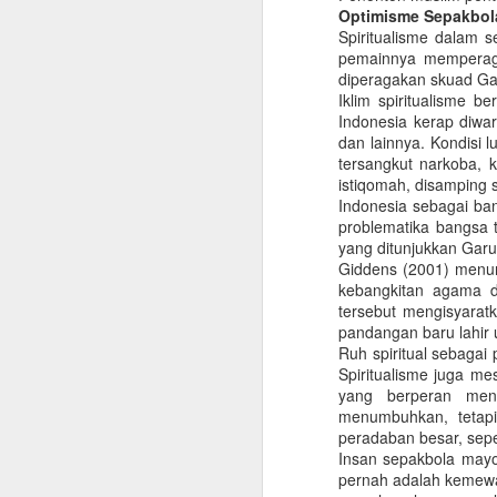
2020)
Optimisme Sepakbol
Spiritualisme dalam 
J
Fenomena La Nina kembali
pemainnya memperaga
menghantui sebagian wilayah
diperagakan skuad Garu
nusantara. Badan Meteorologi
Iklim spiritualisme 
Kimatologi dan Geofisika (BMKG)
Indonesia kerap diwar
se
memprediksi hanya ada dua
dan lainnya. Kondisi l
ad
kawasan yang tidak terdampak
tersangkut narkoba, 
ja
seperti Sumatera dan Papua
istiqomah, disamping s
ad
bagian timur. Fenomena La Lina
Indonesia sebagai ban
diprediksi mulai terjadi pada
problematika bangsa ti
Oktober 2020 dan puncaknya
yang ditunjukkan Gar
pada Desember 2020 – Januari
Giddens (2001) menun
2021.
kebangkitan agama d
J
tersebut mengisyarat
pandangan baru lahir 
Ruh spiritual sebagai
Spiritualisme juga m
K
yang berperan men
(
menumbuhkan, tetapi
7
peradaban besar, sepe
P
Insan sepakbola mayo
p
pernah adalah kemewah