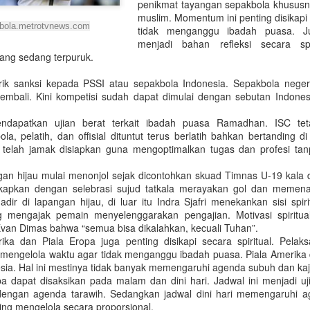
penikmat tayangan sepakbola khususny
kebutuhan pembangunan. Se
muslim. Momentum ini penting disikapi
menolaknya. Penolakan sec
bola.metrotvnews.com
tidak menganggu ibadah puasa. Ju
efek ekologis jangka panja
menjadi bahan refleksi secara sp
ang sedang terpuruk.
ik sanksi kepada PSSI atau sepakbola Indonesia. Sepakbola neger
kembali. Kini kompetisi sudah dapat dimulai dengan sebutan Indone
ndapatkan ujian berat terkait ibadah puasa Ramadhan. ISC tet
, pelatih, dan offisial dituntut terus berlatih bahkan bertanding di 
gi telah jamak disiapkan guna mengoptimalkan tugas dan profesi ta
angan hijau mulai menonjol sejak dicontohkan skuad Timnas U-19 kala di
kapkan dengan selebrasi sujud tatkala merayakan gol dan memenang
dir di lapangan hijau, di luar itu Indra Sjafri menekankan sisi spir
g mengajak pemain menyelenggarakan pengajian. Motivasi spiritual
PENGEMBANGAN
Papua, Konflik &
van Dimas bahwa “semua bisa dikalahkan, kecuali Tuhan”.
AUG
JAN
ika dan Piala Eropa juga penting disikapi secara spiritual. Pela
10
3
PERTANIAN
Tahun Politik
 mengelola waktu agar tidak menganggu ibadah puasa. Piala Amerika 
BERBASIS MITIGASI
(Dimuat di TRIBUN JATENG Edisi
esia. Hal ini mestinya tidak banyak memengaruhi agenda subuh dan kaj
DEGRADASI
17 Desember 2018)
a dapat disaksikan pada malam dan dini hari. Jadwal ini menjadi u
EKOLOGI: Kasus Di
dengan agenda tarawih. Sedangkan jadwal dini hari memengaruhi 
Separatisme Papua kembali
ng mengelola secara proporsional.
Kawasan Lereng