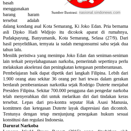
basah
menggunakan
nasional.sindonews.com
Sumber Ilustrasi:
barang haram
tersebut adalah
dalang kondang asal Kota Semarang, Ki Joko Edan. Pria bernama
asli Djoko Hadi Widjojo itu dicokok aparat di rumahnya,
Pudakpayung, Banyumanik, Kota Semarang, Selasa (27/9). Dari
hasil penyelidikan, ternyata ia sudah mengonsumsi sabu sejak dua
tahun lalu.
Menilik peristiwa yang menimpa Joko Edan dan seniman-seniman
lain terkait penyelahagunaan narkoba, pemerintah sepertinya perlu
melakukan akselerasi dan peningkatan ketegasan pemberantasan.
Pembelajaran baik dapat dipetik dari langkah Filipina. Lebih dari
1.900 orang atau sekitar 36 orang per hari tewas dalam gerakan
berdarah pemberantasan narkotika sejak Rodrigo Duterte menjabat
Presiden Filipina. Sekitar 700.000 pengguna dan pengedar narkoba
telah menyerahkan diri untuk melarikan diri dari tindakan keras
tersebut. Lepas dari pro-kontra seputar Hak Asasi Manusia,
komitmen dan ketegasan Duterte layak diapresiasi dan dicontoh.
Tentunya dengan tetap menjunjung penegakan hukum sesuai
konstitusi dan regulasi Indonesia.
Darurat Narkoba