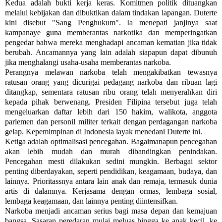
Kedua adalah bukti kerja keras. Komitmen politik dituangkan
melalui kebijakan dan dibuktikan dalam tindakan lapangan. Duterte
kini disebut "Sang Penghukum". Ia menepati janjinya saat
kampanaye guna memberantas narkotika dan memperingatkan
pengedar bahwa mereka menghadapi ancaman kematian jika tidak
berubah. Ancamannya yang lain adalah siapapun dapat dibunuh
jika menghalangi usaha-usaha memberantas narkoba.
Perangnya melawan narkoba telah mengakibatkan tewasnya
ratusan orang yang dicurigai pedagang narkoba dan ribuan lagi
ditangkap, sementara ratusan ribu orang telah menyerahkan diri
kepada pihak berwenang. Presiden Filipina tersebut juga telah
mengeluarkan daftar lebih dari 150 hakim, walikota, anggota
parlemen dan personil militer terkait dengan perdagangan narkoba
gelap. Kepemimpinan di Indonesia layak menedani Duterte ini.
Ketiga adalah optimalisasi pencegahan. Bagaimanapun pencegahan
akan lebih mudah dan murah dibandingkan penindakan.
Pencegahan mesti dilakukan sedini mungkin. Berbagai sektor
penting diberdayakan, seperti pendidikan, keagamaan, budaya, dan
lainnya. Prioritassnya antara lain anak dan remaja, termasuk dunia
artis di dalamnya. Kerjasama dengan ormas, lembaga sosial,
lembaga keagamaan, dan lainnya penting diintensifkan.
Narkoba menjadi ancaman serius bagi masa depan dan kemajuan
bangsa. Sasaran peredaran mulai meluas hingga ke anak kecil, ke