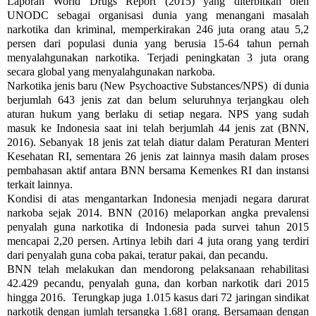
Laporan World Drugs Report (2015) yang diterbitkan oleh
UNODC sebagai organisasi dunia yang menangani masalah
narkotika dan kriminal, memperkirakan 246 juta orang atau 5,2
persen dari populasi dunia yang berusia 15-64 tahun pernah
menyalahgunakan narkotika. Terjadi peningkatan 3 juta orang
secara global yang menyalahgunakan narkoba.
Narkotika jenis baru (New Psychoactive Substances/NPS) di dunia
berjumlah 643 jenis zat dan belum seluruhnya terjangkau oleh
aturan hukum yang berlaku di setiap negara. NPS yang sudah
masuk ke Indonesia saat ini telah berjumlah 44 jenis zat (BNN,
2016). Sebanyak 18 jenis zat telah diatur dalam Peraturan Menteri
Kesehatan RI, sementara 26 jenis zat lainnya masih dalam proses
pembahasan aktif antara BNN bersama Kemenkes RI dan instansi
terkait lainnya.
Kondisi di atas mengantarkan Indonesia menjadi negara darurat
narkoba sejak 2014. BNN (2016) melaporkan angka prevalensi
penyalah guna narkotika di Indonesia pada survei tahun 2015
mencapai 2,20 persen. Artinya lebih dari 4 juta orang yang terdiri
dari penyalah guna coba pakai, teratur pakai, dan pecandu.
BNN telah melakukan dan mendorong pelaksanaan rehabilitasi
42.429 pecandu, penyalah guna, dan korban narkotik dari 2015
hingga 2016. Terungkap juga 1.015 kasus dari 72 jaringan sindikat
narkotik dengan jumlah tersangka 1.681 orang. Bersamaan dengan