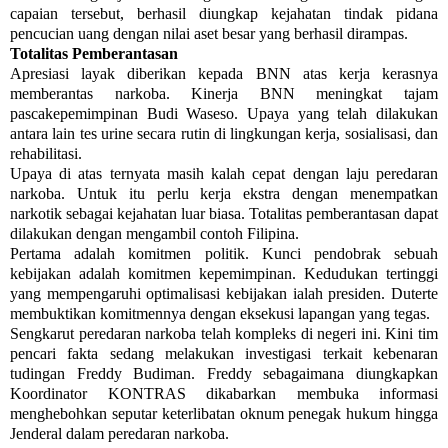
capaian tersebut, berhasil diungkap kejahatan tindak pidana
pencucian uang dengan nilai aset besar yang berhasil dirampas.
Totalitas Pemberantasan
Apresiasi layak diberikan kepada BNN atas kerja kerasnya
memberantas narkoba. Kinerja BNN meningkat tajam
pascakepemimpinan Budi Waseso. Upaya yang telah dilakukan
antara lain tes urine secara rutin di lingkungan kerja, sosialisasi, dan
rehabilitasi.
Upaya di atas ternyata masih kalah cepat dengan laju peredaran
narkoba. Untuk itu perlu kerja ekstra dengan menempatkan
narkotik sebagai kejahatan luar biasa. Totalitas pemberantasan dapat
dilakukan dengan mengambil contoh Filipina.
Pertama adalah komitmen politik. Kunci pendobrak sebuah
kebijakan adalah komitmen kepemimpinan. Kedudukan tertinggi
yang mempengaruhi optimalisasi kebijakan ialah presiden. Duterte
membuktikan komitmennya dengan eksekusi lapangan yang tegas.
Sengkarut peredaran narkoba telah kompleks di negeri ini. Kini tim
pencari fakta sedang melakukan investigasi terkait kebenaran
tudingan Freddy Budiman. Freddy sebagaimana diungkapkan
Koordinator KONTRAS dikabarkan membuka informasi
menghebohkan seputar keterlibatan oknum penegak hukum hingga
Jenderal dalam peredaran narkoba.