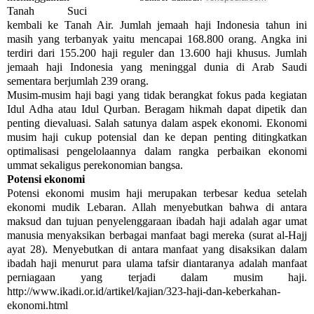
Tanah Suci
kembali ke Tanah Air. Jumlah jemaah haji Indonesia tahun ini
masih yang ter­banyak yaitu mencapai 168.800 orang. Angka ini
terdiri dari 155.200 haji reguler dan 13.600 haji khusus. Jumlah
jemaah haji Indonesia yang meninggal dunia di Arab Saudi
sementara berjumlah 239 orang.
Musim-musim haji bagi yang tidak berangkat fokus pada kegiatan
Idul Adha atau Idul Qurban. Beragam hikmah dapat dipetik dan
penting dievaluasi. Salah satunya dalam aspek ekonomi. Ekonomi
musim haji cukup potensial dan ke depan penting ditingkatkan
optimalisasi pengelolaannya dalam rang­ka perbaikan ekonomi
ummat sekaligus perekonomian bangsa.
Potensi ekonomi
Potensi ekonomi musim haji merupa­kan terbesar kedua sete­lah
ekonomi mudik Lebaran. Allah menyebutkan bahwa di antara
maksud dan tujuan penyelenggaraan ibadah haji adalah agar umat
manusia menyaksikan berbagai manfaat bagi mereka (surat al-Hajj
ayat 28). Menyebutkan di antara manfaat yang disaksikan dalam
ibadah haji menurut para ulama tafsir di­antaranya adalah manfaat
perniagaan yang terjadi dalam musim haji.
http://www.ikadi.or.id/artikel/kajian/323-haji-dan-keberkahan-
ekonomi.html