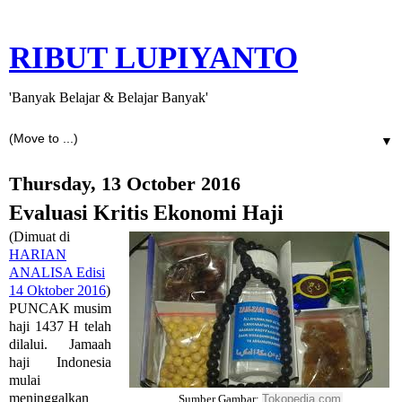
RIBUT LUPIYANTO
'Banyak Belajar & Belajar Banyak'
▼
Thursday, 13 October 2016
Evaluasi Kritis Ekonomi Haji
(Dimuat di
HARIAN
ANALISA Edisi
14 Oktober 2016
)
PUNCAK musim
haji 1437 H telah
dilalui. Jamaah
haji Indonesia
mulai
meninggalkan
Tokopedia
.com
Sumber Gambar: