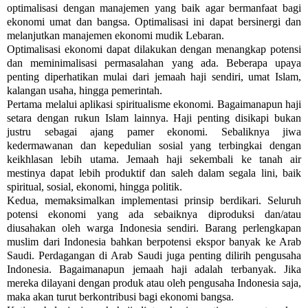
optimalisasi dengan manaje­men yang baik agar bermanfaat bagi
ekonomi umat dan bangsa. Optimalisasi ini dapat bersi­nergi dan
melanjutkan manajemen ekonomi mudik Lebaran.
Optimalisasi ekonomi dapat dilaku­kan dengan menangkap potensi
dan memini­malisasi permasalahan yang ada. Beberapa upaya
penting diperhatikan mulai dari jemaah haji sendiri, umat Islam,
kalangan usaha, hingga peme­rintah.
Pertama melalui aplikasi spiritualis­me ekonomi. Bagaima­na­pun haji
setara dengan rukun Islam lainnya. Haji penting di­sikapi bukan
justru sebagai ajang pamer ekonomi. Seba­liknya jiwa
kedermawanan dan kepedulian sosial yang ter­bingkai dengan
keikhlasan lebih utama. Jemaah haji sekembali ke tanah air
mestinya dapat lebih produktif dan saleh dalam segala lini, baik
spiritual, sosial, ekonomi, hingga politik.
Kedua, memaksimalkan imple­men­tasi prinsip berdikari. Seluruh
potensi eko­nomi yang ada sebaiknya diproduksi dan/atau
diusahakan oleh warga Indonesia sendiri. Barang perleng­kapan
muslim dari Indonesia bahkan berpotensi ekspor banyak ke Arab
Saudi. Per­da­ga­ngan di Arab Saudi juga penting dilirih pengusaha
Indonesia. Bagai­ma­napun jemaah haji adalah ter­banyak. Jika
mereka dilayani de­ngan produk atau oleh peng­usaha In­donesia saja,
maka akan turut ber­kon­tri­busi bagi ekonomi bangsa.