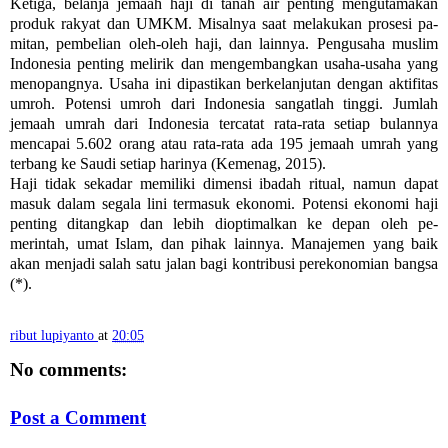
Ketiga, belanja jemaah haji di tanah air pen­ting mengutama­kan
produk rakyat dan UMKM. Misalnya saat melakukan prosesi pa­
mitan, pembelian oleh-oleh haji, dan lainnya. Pe­ng­usaha muslim
Indo­nesia penting melirik dan me­ngem­bangkan usaha-usaha yang
me­no­pangnya. Usaha ini dipastikan berke­lanjutan de­ngan aktifitas
umroh. Potensi umroh dari In­donesia sangatlah tinggi. Jumlah
jemaah um­rah dari Indonesia tercatat rata-rata setiap bu­lannya
mencapai 5.602 orang atau rata-rata ada 195 jemaah umrah yang
terbang ke Saudi se­tiap harinya (Kemenag, 2015).
Haji tidak sekadar memiliki dimensi iba­dah ritual, namun dapat
masuk da­lam segala lini termasuk ekonomi. Po­tensi ekonomi haji
penting ditangkap dan lebih dioptimalkan ke de­pan oleh pe­
merintah, umat Islam, dan pihak lainnya. Mana­jemen yang baik
akan men­jadi salah satu jalan bagi kontribusi perekonomian bangsa
(*).
ribut lupiyanto
at
20:05
No comments:
Post a Comment