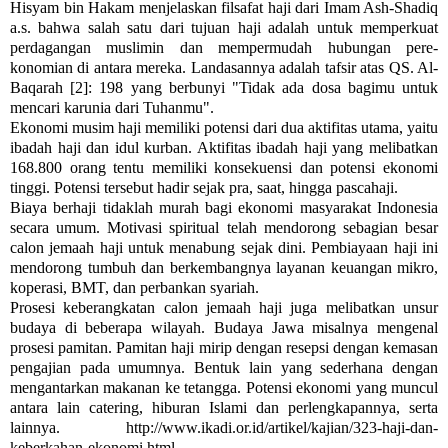
Hisyam bin Hakam menjelaskan filsafat haji dari Imam Ash-Shadiq
a.s. bahwa salah satu dari tujuan haji adalah untuk memperkuat
perdagangan musli­min dan mempermudah hu­bungan pere­
konomian di antara mereka. Landasan­nya adalah tafsir atas QS. Al-
Baqarah [2]: 198 yang berbunyi "Tidak ada dosa bagimu untuk
mencari karunia dari Tuhanmu".
Ekonomi musim haji memiliki po­tensi dari dua aktifitas utama, yaitu
ibadah haji dan idul kurban. Aktifitas ibadah haji yang melibatkan
168.800 orang tentu memiliki konsekuensi dan potensi ekonomi
tinggi. Potensi tersebut hadir sejak pra, saat, hingga pascahaji.
Biaya berhaji tidaklah murah bagi ekonomi masyarakat Indonesia
secara umum. Motivasi spiritual telah mendo­rong se­bagian besar
calon jemaah haji untuk menabung sejak dini. Pembiayaan haji ini
mendorong tumbuh dan berkem­bangnya layanan keuangan mikro,
koperasi, BMT, dan perbankan sya­riah.
Prosesi keberangkatan calon jemaah haji juga melibatkan unsur
budaya di beberapa wilayah. Budaya Jawa misal­nya menge­nal
prosesi pamitan. Pamitan haji mirip dengan resepsi dengan kema­san
pengajian pada umum­nya. Bentuk lain yang sederhana dengan
mengan­tarkan makanan ke tetangga. Potensi ekonomi yang muncul
antara lain cate­ring, hiburan Islami dan perleng­kapan­nya, serta
lainnya. http://www.ikadi.or.id/artikel/kajian/323-haji-dan-
keberkahan-ekonomi.html