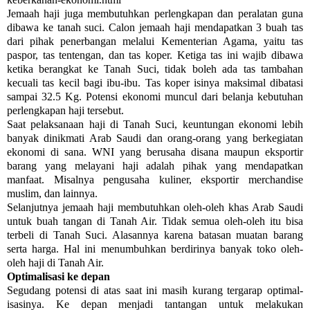
Jemaah haji juga membutuhkan perlengkapan dan peralatan guna
dibawa ke tanah suci. Calon jemaah haji men­dapatkan 3 buah tas
dari pihak pener­bangan melalui Kementerian Agama, yaitu tas
paspor, tas tentengan, dan tas koper. Ketiga tas ini wajib dibawa
ketika berangkat ke Tanah Suci, tidak boleh ada tas tambahan
kecuali tas kecil bagi ibu-ibu. Tas koper isinya maksimal dibatasi
sam­pai 32.5 Kg. Potensi ekonomi mun­cul dari belanja kebutuhan
perleng­kapan haji tersebut.
Saat pelaksanaan haji di Tanah Suci, keuntungan ekonomi lebih
banyak dinikmati Arab Saudi dan orang-orang yang ber­kegiatan
ekonomi di sana. WNI yang berusaha disana maupun eksportir
barang yang melayani haji adalah pihak yang men­dapatkan
manfaat. Misalnya pengusaha kuliner, eksportir merchan­dise
muslim, dan lainnya.
Selanjutnya jemaah haji membutuh­kan oleh-oleh khas Arab Saudi
untuk buah tangan di Tanah Air. Tidak semua oleh-oleh itu bisa
terbeli di Tanah Suci. Alasannya karena batasan muatan barang
serta harga. Hal ini menum­buhkan berdirinya banyak toko oleh-
oleh haji di Tanah Air.
Optimalisasi ke depan
Segudang potensi di atas saat ini masih kurang tergarap optimal­
isasinya. Ke depan menjadi tantangan untuk melakukan