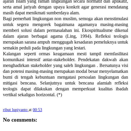
ajaran Islam yang ramah lingkungan secara normatif dan aplikatif,
serta amal jariyah dengan upaya konkrit agar generasi mendatang
masih dapat menikmati sumberdaya alam.
Bagi pemerhati lingkungan non muslim, semoga akan menstimulasi
untuk segera mengorek bagaimana agamanya masing-masing
memberi solusi dalam permasalahan ini. Ekospiritualisme dikenal
dalam ajaran berbagai agama (Ling, 1994). Refleksi teologis
merupakan sarana ampuh menggugah kesadaran pemeluknya untuk
semakin peduli pada lingkungan yang lestari.
Kalangan seperti ormas keagamaan mesti tampil memfasilitasi
komunikasi intensif antar-stakeholder. Pendekatan dakwah akan
menghadirkan stakeholder yang saleh lingkungan . Bersatunya visi
dan potensi masing-masing merupakan modal besar menyelamatkan
bumi di tengah kebuntuan mengatasi persoalan lingkungan dan
mitigasi bencana. Selanjutnya untuk bencana alamiah refleksi
teologis dapat dilakukan dengan memperkuat kualitas ibadah
vertikal sekaligus horizontal. (*)
ribut lupiyanto
at
00:53
No comments: