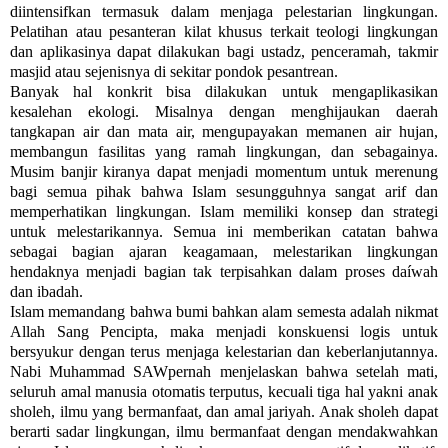
diintensifkan termasuk dalam menjaga pelestarian lingkungan.
Pelatihan atau pesanteran kilat khusus terkait teologi lingkungan
dan aplikasinya dapat dilakukan bagi ustadz, penceramah, takmir
masjid atau sejenisnya di sekitar pondok pesantrean.
Banyak hal konkrit bisa dilakukan untuk mengaplikasikan
kesalehan ekologi. Misalnya dengan menghijaukan daerah
tangkapan air dan mata air, mengupayakan memanen air hujan,
membangun fasilitas yang ramah lingkungan, dan sebagainya.
Musim banjir kiranya dapat menjadi momentum untuk merenung
bagi semua pihak bahwa Islam sesungguhnya sangat arif dan
memperhatikan lingkungan. Islam memiliki konsep dan strategi
untuk melestarikannya. Semua ini memberikan catatan bahwa
sebagai bagian ajaran keagamaan, melestarikan lingkungan
hendaknya menjadi bagian tak terpisahkan dalam proses daíwah
dan ibadah.
Islam memandang bahwa bumi bahkan alam semesta adalah nikmat
Allah Sang Pencipta, maka menjadi konskuensi logis untuk
bersyukur dengan terus menjaga kelestarian dan keberlanjutannya.
Nabi Muhammad SAWpernah menjelaskan bahwa setelah mati,
seluruh amal manusia otomatis terputus, kecuali tiga hal yakni anak
sholeh, ilmu yang bermanfaat, dan amal jariyah. Anak sholeh dapat
berarti sadar lingkungan, ilmu bermanfaat dengan mendakwahkan