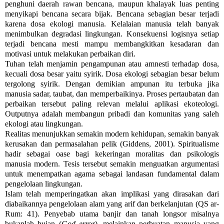
penghuni daerah rawan bencana, maupun khalayak luas penting
menyikapi bencana secara bijak. Bencana sebagian besar terjadi
karena dosa ekologi manusia. Kelalaian manusia telah banyak
menimbulkan degradasi lingkungan. Konsekuensi logisnya setiap
terjadi bencana mesti mampu membangkitkan kesadaran dan
motivasi untuk melakukan perbaikan diri.
Tuhan telah menjamin pengampunan atau amnesti terhadap dosa,
kecuali dosa besar yaitu syirik. Dosa ekologi sebagian besar belum
tergolong syirik. Dengan demikian ampunan itu terbuka jika
manusia sadar, taubat, dan memperbaikinya. Proses pertaubatan dan
perbaikan tersebut paling relevan melalui aplikasi ekoteologi.
Outputnya adalah membangun pribadi dan komunitas yang saleh
ekologi atau lingkungan.
Realitas menunjukkan semakin modern kehidupan, semakin banyak
kerusakan dan permasalahan pelik (Giddens, 2001). Spiritualisme
hadir sebagai oase bagi kekeringan moralitas dan psikologis
manusia modern. Tesis tersebut semakin menguatkan argumentasi
untuk menempatkan agama sebagai landasan fundamental dalam
pengelolaan lingkungan.
Islam telah memperingatkan akan implikasi yang dirasakan dari
diabaikannya pengelolaan alam yang arif dan berkelanjutan (QS ar-
Rum: 41). Penyebab utama banjir dan tanah longsor misalnya
bukanlah hujan (
God error
), melainkan perbuatan manusia yang