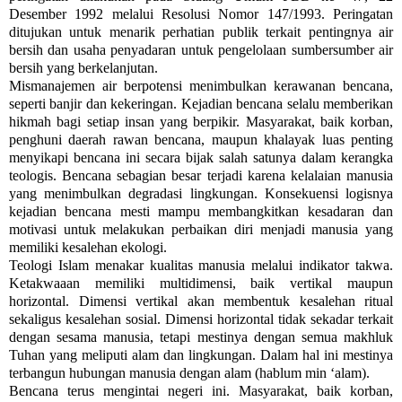
Desember 1992 melalui Resolusi Nomor 147/1993. Peringatan
ditujukan untuk menarik perhatian publik terkait pentingnya air
bersih dan usaha penyadaran untuk pengelolaan sumbersumber air
bersih yang berkelanjutan.
Mismanajemen air berpotensi menimbulkan kerawanan bencana,
seperti banjir dan kekeringan. Kejadian bencana selalu memberikan
hikmah bagi setiap insan yang berpikir. Masyarakat, baik korban,
penghuni daerah rawan bencana, maupun khalayak luas penting
menyikapi bencana ini secara bijak salah satunya dalam kerangka
teologis. Bencana sebagian besar terjadi karena kelalaian manusia
yang menimbulkan degradasi lingkungan. Konsekuensi logisnya
kejadian bencana mesti mampu membangkitkan kesadaran dan
motivasi untuk melakukan perbaikan diri menjadi manusia yang
memiliki kesalehan ekologi.
Teologi Islam menakar kualitas manusia melalui indikator takwa.
Ketakwaaan memiliki multidimensi, baik vertikal maupun
horizontal. Dimensi vertikal akan membentuk kesalehan ritual
sekaligus kesalehan sosial. Dimensi horizontal tidak sekadar terkait
dengan sesama manusia, tetapi mestinya dengan semua makhluk
Tuhan yang meliputi alam dan lingkungan. Dalam hal ini mestinya
terbangun hubungan manusia dengan alam (hablum min ‘alam).
Bencana terus mengintai negeri ini. Masyarakat, baik korban,