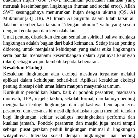
merusak keseimbangan lingkungan (human and social error). Allah
SWT sesungguhnya menurunkan hujan dengan ukuran (QS. Al
Mukminun[23] :18). Al Imam Al Suyuthi dalam kitab tafsir al-
Jalalain memberikan tafsiran ‘’dengan ukuran’’ yaitu yang sesuai
dengan kecukupan dan kemaslahatan.
Umat penting disadarkan dengan sentuhan spiritual bahwa menjaga
lingkungan adalah bagian dari bukti keimanan. Setiap insan penting
didorong untuk menjalani kehidupan yang sadar etika lingkungan
serta pandai memahami keseimbangan dalam ayat-ayat kauniyah
(alam) sebagai wujud kembali kepada kebenaran.
Kesalehan Ekologi
Kesalehan lingkungan atau ekologi mestinya terpancar melalui
aplikasi dalam kehidupan sehari-hari. Aplikasi kesalehan ekologi
penting diresapi oleh umat Islam maupun masyarakat umum.
Kurikulum pendidikan Islam, baik di pondok pesantren, madrasah
dinniyah, TPA, majelis taklim, sekolah formal, dan lainnya penting
menguatkan teologi lingkungan dan aplikasinya. Penerapan eco-
pesantren dan eco-masjid mesti diprioritaskan guna menjadi teladan
bagi lingkungan sekitar sekaligus meningkatkan performa dan
kualitas jamaah. Pondok pesantren dan masjid juga mesti tampil
sebagai pusat gerakan peduli lingkungan minimal di lingkungan
wilayahnya. Interaksi sosial dengan lingkungan luar penting