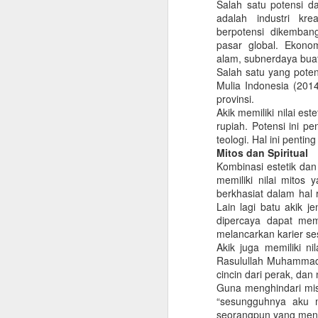
Salah satu potensi 
adalah industri kre
berpotensi dikemban
pasar global. Ekono
alam, subnerdaya bua
Salah satu yang poten
Mulia Indonesia (201
provinsi.
Akik memiliki nilai e
rupiah. Potensi ini pe
teologi. Hal ini pentin
Mitos dan Spiritual
Kombinasi estetik dan
memiliki nilai mitos
berkhasiat dalam hal 
Lain lagi batu akik j
dipercaya dapat mem
La Nina, Gegar
melancarkan karier se
DEC
Akik juga memiliki ni
17
Hidrologi dan
Rasulullah Muhammad
Pentingnya Upaya
cincin dari perak, da
Mitigasi
Guna menghindari mist
(Dimuat di Opini MONGABAY
“sesungguhnya aku m
INDONESIA Edisi 10 November
seorangpun yang menguk