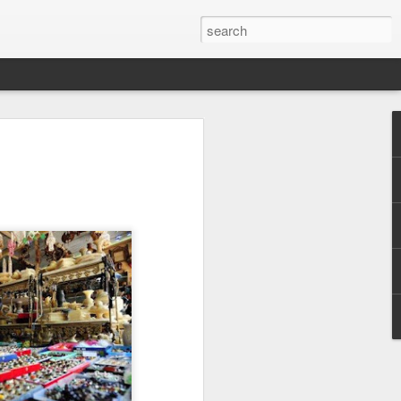
jian Kepemimpinan
ATENG Edisi 15 Februari 2022)
usiakan dan prolingkungan masih
i. Baru saja di depan mata, rakyat
ik dan konflik terkait pembangunan
pen Purworejo.
omis Bendungan Bener tidak ada yang
es pembangunan yang diwarnai konflik
 ada yang membenarkan. Desa Wadas
bangunan Bendungan Bener. Sebagian
bang batu andesitnya untuk memenuhi