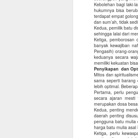
2020)
Kebolehan bagi laki-l
hukumnya bisa beruba
J
Fenomena La Nina kembali
terdapat empat golong
menghantui sebagian wilayah
dan sum’ah, tidak sed
nusantara. Badan Meteorologi
Kedua, pemilik batu d
Kimatologi dan Geofisika (BMKG)
sehingga lalai dari m
se
memprediksi hanya ada dua
Ketiga, pemborosan d
ad
kawasan yang tidak terdampak
banyak kewajiban na
ja
seperti Sumatera dan Papua
Pengasih) orang-orang
ad
bagian timur. Fenomena La Lina
keduanya secara waja
diprediksi mulai terjadi pada
memiliki kekuatan bi
Oktober 2020 dan puncaknya
Penyikapan dan Opti
pada Desember 2020 – Januari
Mitos dan spiritualis
2021.
sama seperti barang 
J
lebih optimal. Bebera
Pertama, perlu pengu
secara ajaran mesti
merupakan dosa besa
K
Kedua, penting mendo
(
daerah penting disu
7
pengguna batu mulia d
P
harga batu mulia asal
p
Ketiga, perlu kewasp