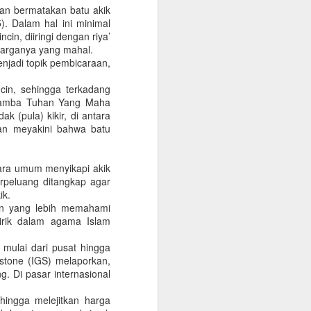
musim banjir janji. Tebar janji
gan bermatakan batu akik
politik saat kampanye adalah
. Dalam hal ini minimal
keniscayaan yang dilegalkan.
n, diiringi dengan riya’
Esensi kampanye untuk
 harganya yang mahal.
mendulang suara membutuhkan
njadi topik pembicaraan,
strategi janji.
cin, sehingga terkadang
Kristiadi (2014) menyampaikan
-hamba Tuhan Yang Maha
bahwa janji politik merupakan
k (pula) kikir, di antara
etika sosial dan bagian dari
gan meyakini bahwa batu
peradaban. Hal ini terkait dengan
niat, komitmen, dan iktikad untuk
melakukan sesuatu atau tidak
ecara umum menyikapi akik
melakukan sesuatu.
rpeluang ditangkap agar
ik.
pun yang lebih memahami
yirik dalam agama Islam
 mulai dari pusat hingga
tone (IGS) melaporkan,
g. Di pasar internasional
hingga melejitkan harga