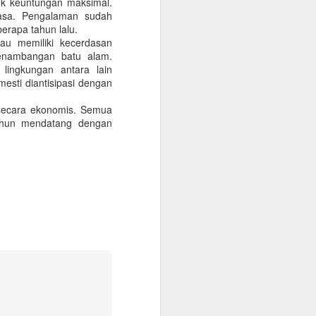
uk keuntungan maksimal.
yasa. Pengalaman sudah
erapa tahun lalu.
au memiliki kecerdasan
 penambangan batu alam.
lingkungan antara lain
esti diantisipasi dengan
n secara ekonomis. Semua
tahun mendatang dengan