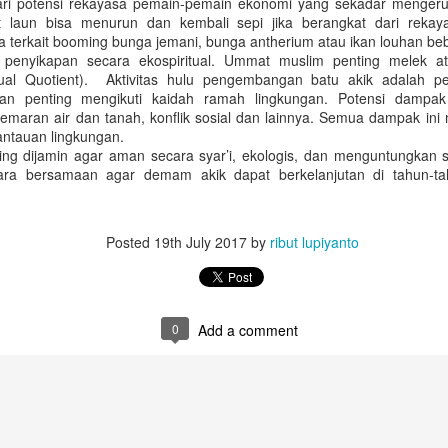
ari potensi rekayasa pemain-pemain ekonomi yang sekadar menger
l yang paling menyita perhatian public adalah hadirnya calon mantan
 laun bisa menurun dan kembali sepi jika berangkat dari reka
pi kasus korupsi.
 terkait booming bunga jemani, bunga antherium atau ikan louhan beb
Menyempurnakan DPT Pemilu 2019
AN
penyikapan secara ekospiritual. Ummat muslim penting melek at
3
ritual Quotient). Aktivitas hulu pengembangan batu akik adalah
(Dimuat di SUARA PEMBARUAN Edisi 13 September 2018)
n penting mengikuti kaidah ramah lingkungan. Potensi dampak 
Komisi Pemilihan Umum (KPU) telah menetapkan jumlah daftar
emaran air dan tanah, konflik sosial dan lainnya. Semua dampak ini m
emilih tetap (DPT) Pemilu 2019 tingkat nasional pada Rabu (5/9). DPT
antauan lingkungan.
tetapkan melalui rapat pleno rekapitulasi DPT nasional yang digelar di
nting dijamin agar aman secara syar’i, ekologis, dan menguntungka
antor KPU, Jakarta. DPT yang ditetapkan mencapai 187 juta pemilih.
cara bersamaan agar demam akik dapat berkelanjutan di tahun-
erinciannya sebanyak 185.732.093 pemilih dalam negeri dan sisanya
049.791 pemilih yang berada di luar negeri.
Posted
19th July 2017
by
ribut lupiyanto
Mahar & Akuntabilitas Pembiayaan Partai Politik
EP
22
(Dimuat DETIK.COM Edisi 16 Agustus 2018)
0
Add a comment
ahar politik sudah menjadi rahasia umum. Tidak mudah memang
engungkapnya karena sulit mendapatkan bukti kuat. Batasan antara
ahar dan biaya pemenangan kadang juga sangat tipis.
tik-detik jelang pendaftaran Pilpres 2019 yang lalu isu ini kembali
encuat dan memanaskan konstelasi politik nasional. Adalah Andi