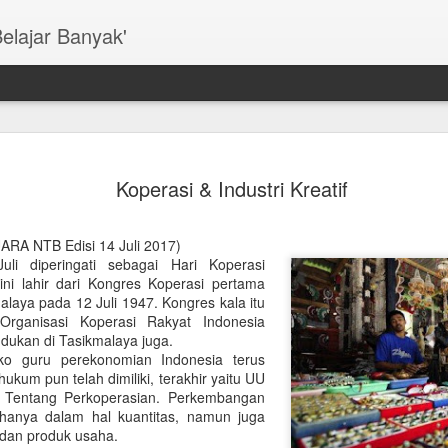
Belajar Banyak'
Wadas & U
DEC
Koperasi & Industri Kreatif
17
Ekologis
(Dimuat di Opini TRIBUN J
ARA NTB Edisi 14 Juli 2017)
uli diperingati sebagai Hari Koperasi
PEMBANGUNAN yang meman
ini lahir dari Kongres Koperasi pertama
menjadi PR besar bangsa in
alaya pada 12 Juli 1947. Kongres kala itu
Indonesia disuguhkan polem
Organisasi Koperasi Rakyat Indonesia
Bendungan Bener di Kabuta
dukan di Tasikmalaya juga.
ko guru perekonomian Indonesia terus
Manfaat ekologis dan ekon
kum pun telah dimiliki, terakhir yaitu UU
menyangsikan. Namun pros
Tentang Perkoperasian. Perkembangan
dan kekerasan juga tidak
 hanya dalam hal kuantitas, namun juga
menjadi lokus konflik pem
, dan produk usaha.
wilayah Wadas akan ditam