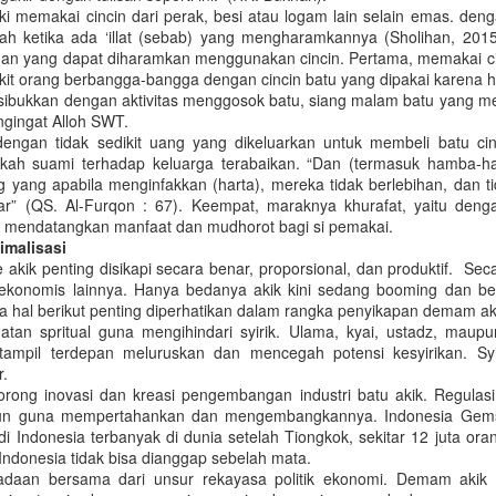
berulah. Tidak tanggung-tanggung,
aki memakai cincin dari perak, besi atau logam lain selain emas. den
Merapi
sembilan belas pekerja
h ketika ada ‘illat (sebab) yang mengharamkannya (Sholihan, 2015)
pembangunan jalan di Kali Yigi-
Salah satu ekosistem pertanian
Meredam Brutalisme Suporter Sepakbola
AN
an yang dapat diharamkan menggunakan cincin. Pertama, memakai cinci
Kali Aurak, Distrik Yigi,
yang membutuhkan sentuhan
3
ikit orang berbangga-bangga dengan cincin batu yang dipakai karena
(Dimuat KORAN SINDO Edisi 25 September 2018) Dunia
Kabupaten Nduga tewas
konservasi adalah Kawasan
isibukkan dengan aktivitas menggosok batu, siang malam batu yang me
sepakbola khususnya penyelenggaraan liga masih mengalami
ditembaki secara biadab oleh para
Gunungapi Merapi. Sebagian
engingat Alloh SWT.
ngkarut penyakit akut. Salah satu yang menonjol dan kerap terjadi
separatis pada Minggu (2/12).
wilayahnya telah ditetapkan
engan tidak sedikit uang yang dikeluarkan untuk membeli batu cin
alah kerusuhan atau tawuran antar suporter. Kerugian materian hingga
Para pekerja pembangunan
menjadi Taman Nasional
fkah suami terhadap keluarga terabaikan. “Dan (termasuk hamba
tuhnya korban luka bahkan nyawa sudah tidak terhitung lagi. Terakhir
jembatan itu diduga dibunuh
Gunungapi Merapi (TNGM).
 yang apabila menginfakkan (harta), mereka tidak berlebihan, dan tida
alah tewasnya Suporter Persija Jakarta, Haringga Sirila.
lantaran mengambil foto pada saat
Gunungapi Merapi sendiri
r” (QS. Al-Furqon : 67). Keempat, maraknya khurafat, yaitu den
perayaan HUT Tentara
merupakan gunungapi strato
sa mendatangkan manfaat dan mudhorot bagi si pemakai.
Pembebasan Nasional Organisasi
paling aktif sedunia. Aktifitas
malisasi
Papua Merdeka (TPN/OPM).
Gunungapi Merapi memberikan
me akik penting disikapi secara benar, proporsional, dan produktif. S
implikasi dilematis. Erupsi Merapi
ekonomis lainnya. Hanya bedanya akik kini sedang booming dan be
memberikan risiko dan dampak
Menyambut DCT Pemilu 2019
AN
pa hal berikut penting diperhatikan dalam rangka penyikapan demam ak
kebencanaan sekaligus manfaat
3
atan spritual guna mengihindari syirik. Ulama, kyai, ustadz, mau
(Dimuat di SUARA PEMBARUAN Edisi 24 September 2018)
ekonomi yang tinggi.
 tampil terdepan meluruskan dan mencegah potensi kesyirikan. S
r.
omisi Pemilihan Umum (KPU) telah menetapkan Daftar Calon Tetap
rong inovasi dan kreasi pengembangan industri batu akik. Regulasi
DCT) Pemilu 2019 pada Kamis (20/9). DCT yang ditetapkan sebanyak
sun guna mempertahankan dan mengembangkannya. Indonesia Gems
.968 orang untuk caleg DPR RI dan 807 orang untuk anggota Dewan
i Indonesia terbanyak di dunia setelah Tiongkok, sekitar 12 juta oran
erwakilan Derah (DPD). Sedangkan untuk DCT anggota DPRD
 Indonesia tidak bisa dianggap sebelah mata.
rovinsi, kabupaten dan kota ditetapkan oleh KPU wilayah setempat.
adaan bersama dari unsur rekayasa politik ekonomi. Demam akik 