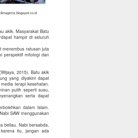
bagian warga menerima, sebagian lagi
ara umum didasari atas kekhawatiran
ilimagems.blogspot.co.id
ng.
tau akik. Masyarakat Batu
rdapat hampir di seluruh
at menembus ratusan juta
ki perspektif mitologi dan
(Wijaya, 2015). Batu akik
bung yang diyakini dapat
i media terapi kesehatan.
inan putih seperti susu,
nyenangkan serta dapat
Musim Banjir Di Tahun
JAN
perbolehkan dalam Islam.
3
Politik
a, Nabi SAW menggunakan
(Dimuat di TRIBUN JATENG Edisi
24 November 2018)
ya beliau. Nabi bersabda,
karena itu, jangan ada
Kampanye pemilu identik dengan