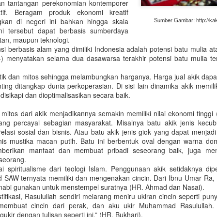
dan tantangan perekonomian kontemporer
kebutuhan pembangunan. Se
atif. Beragam produk ekonomi kreatif
menolaknya. Penolakan sec
Sumber Gambar: http://kak
gkan di negeri ini bahkan hingga skala
efek ekologis jangka panja
mi tersebut dapat berbasis sumberdaya
tan, maupun teknologi.
si berbasis alam yang dimiliki Indonesia adalah potensi batu mulia a
4) menyatakan selama dua dasawarsa terakhir potensi batu mulia te
stetik dan mitos sehingga melambungkan harganya. Harga jual akik dap
nting ditangkap dunia perkoperasian. Di sisi lain dinamika akik memili
g disikapi dan dioptimalisasikan secara baik.
 mitos dari akik menjadikannya semakin memiliki nilai ekonomi tinggi 
 yang percayai sebagian masyarakat. Misalnya batu akik jenis kecu
relasi sosial dan bisnis. Atau batu akik jenis giok yang dapat menjad
enis mustika macan putih. Batu ini berbentuk oval dengan warna dom
berikan manfaat dan membuat pribadi seseorang baik, juga me
PENGEMBANGAN
Papua, Konflik &
seorang.
AUG
JAN
lai spiritualisme dari teologi Islam. Penggunaan akik setidaknya di
10
3
PERTANIAN
Tahun Politik
 SAW ternyata memiliki dan mengenakan cincin. Dari Ibnu Umar R
BERBASIS MITIGASI
(Dimuat di TRIBUN JATENG Edisi
n nabi gunakan untuk menstempel suratnya (HR. Ahmad dan Nasai).
DEGRADASI
17 Desember 2018)
ifikasi, Rasulullah sendiri melarang meniru ukiran cincin seperti pun
EKOLOGI: Kasus Di
embuat cincin dari perak, dan aku ukir Muhammad Rasulullah. 
Separatisme Papua kembali
ir dengan tulisan seperti ini.” (HR. Bukhari).
Kawasan Lereng