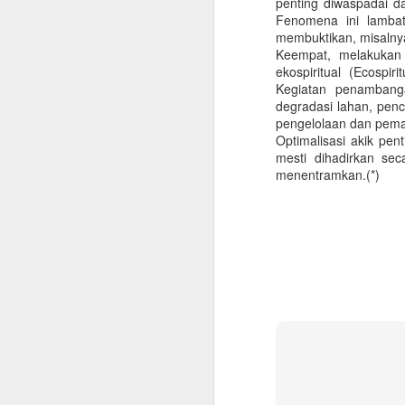
penting diwaspadai d
Ha
Fenomena ini lambat
na
membuktikan, misalnya
J
Keempat, melakukan 
ekospiritual (Ecospi
Kegiatan penambanga
degradasi lahan, penc
p
pengelolaan dan pem
di
Optimalisasi akik pe
K
mesti dihadirkan se
P
menentramkan.(*)
2.
S
M
m
m
De
m