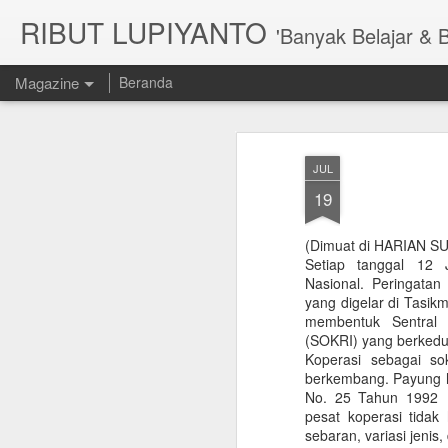
RIBUT LUPIYANTO
'Banyak Belajar & 
Magazine
Beranda
JUL
19
(Dimuat di HARIAN SU
Setiap tanggal 12 J
Nasional. Peringatan 
yang digelar di Tasikm
membentuk Sentral 
(SOKRI) yang berkedu
Koperasi sebagai so
berkembang. Payung hu
No. 25 Tahun 1992 
pesat koperasi tidak
sebaran, variasi jenis