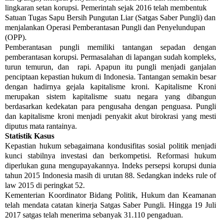
lingkaran setan korupsi. Pemerintah sejak 2016 telah membentuk
Satuan Tugas Sapu Bersih Pungutan Liar (Satgas Saber Pungli) dan
menjalankan Operasi Pemberantasan Pungli dan Penyelundupan
(OPP).
Pemberantasan pungli memiliki tantangan sepadan dengan
pemberantasan korupsi. Permasalahan di lapangan sudah kompleks,
turun temurun, dan rapi. Apapun itu pungli menjadi ganjalan
penciptaan kepastian hukum di Indonesia. Tantangan semakin besar
dengan hadirnya gejala kapitalisme kroni. Kapitalisme Kroni
merupakan sistem kapitalisme suatu negara yang dibangun
berdasarkan kedekatan para pengusaha dengan penguasa. Pungli
dan kapitalisme kroni menjadi penyakit akut birokrasi yang mesti
diputus mata rantainya.
Statistik Kasus
Kepastian hukum sebagaimana kondusifitas sosial politik menjadi
kunci stabilnya investasi dan berkompetisi. Reformasi hukum
diperlukan guna mengupayakannya. Indeks persepsi korupsi dunia
tahun 2015 Indonesia masih di urutan 88. Sedangkan indeks rule of
law 2015 di peringkat 52.
Kementerian Koordinator Bidang Politik, Hukum dan Keamanan
telah mendata catatan kinerja Satgas Saber Pungli. Hingga 19 Juli
2017 satgas telah menerima sebanyak 31.110 pengaduan.