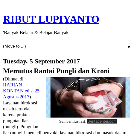
RIBUT LUPIYANTO
'Banyak Belajar & Belajar Banyak'
▼
Tuesday, 5 September 2017
Memutus Rantai Pungli dan Kroni
(Dimuat di
HARIAN
KONTAN edisi 25
Agustus 2017
)
Layanan birokrasi
masih ternodai
karena praktek
pungutan liar
Beritacenter.com
Sumber Ilustrasi:
(pungli). Pungutan
liar (pungli) menjadi penyakit layanan bikrorasi dan masuk dalam