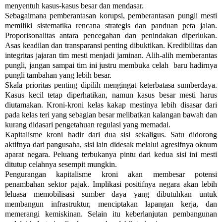
menyentuh kasus-kasus besar dan mendasar.
Sebagaimana pemberantasan korupsi, pemberantasan pungli mesti
memiliki sistematika rencana strategis dan panduan peta jalan.
Proporisonalitas antara pencegahan dan penindakan diperlukan.
Asas keadilan dan transparansi penting dibuktikan. Kredibilitas dan
integritas jajaran tim mesti menjadi jaminan. Alih-alih memberantas
pungli, jangan sampai tim ini justru membuka celah baru hadirnya
pungli tambahan yang lebih besar.
Skala prioritas penting dipilih mengingat keterbatasa sumberdaya.
Kasus kecil tetap diperhatikan, namun kasus besar mesti harus
diutamakan. Kroni-kroni kelas kakap mestinya lebih disasar dari
pada kelas teri yang sebagian besar melibatkan kalangan bawah dan
kurang didasari pengetahuan regulasi yang memadai.
Kapitalisme kroni hadir dari dua sisi sekaligus. Satu didorong
aktifnya dari pangusaha, sisi lain didesak melalui agresifnya oknum
aparat negara. Peluang terbukanya pintu dari kedua sisi ini mesti
ditutup celahnya sesempit mungkin.
Pengurangan kapitalisme kroni akan membesar potensi
penambahan sektor pajak. Implikasi positifnya negara akan lebih
leluasa memobilisasi sumber daya yang dibutuhkan untuk
membangun infrastruktur, menciptakan lapangan kerja, dan
memerangi kemiskinan. Selain itu keberlanjutan pembangunan