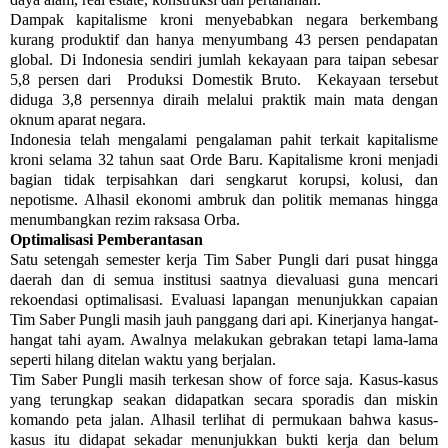
Dampak kapitalisme kroni menyebabkan negara berkembang
kurang produktif dan hanya menyumbang 43 persen pendapatan
global. Di Indonesia sendiri jumlah kekayaan para taipan sebesar
5,8 persen dari Produksi Domestik Bruto. Kekayaan tersebut
diduga 3,8 persennya diraih melalui praktik main mata dengan
oknum aparat negara.
Indonesia telah mengalami pengalaman pahit terkait kapitalisme
kroni selama 32 tahun saat Orde Baru. Kapitalisme kroni menjadi
bagian tidak terpisahkan dari sengkarut korupsi, kolusi, dan
nepotisme. Alhasil ekonomi ambruk dan politik memanas hingga
menumbangkan rezim raksasa Orba.
Optimalisasi Pemberantasan
Satu setengah semester kerja Tim Saber Pungli dari pusat hingga
daerah dan di semua institusi saatnya dievaluasi guna mencari
rekoendasi optimalisasi. Evaluasi lapangan menunjukkan capaian
Tim Saber Pungli masih jauh panggang dari api. Kinerjanya hangat-
hangat tahi ayam. Awalnya melakukan gebrakan tetapi lama-lama
seperti hilang ditelan waktu yang berjalan.
Tim Saber Pungli masih terkesan show of force saja. Kasus-kasus
yang terungkap seakan didapatkan secara sporadis dan miskin
komando peta jalan. Alhasil terlihat di permukaan bahwa kasus-
kasus itu didapat sekadar menunjukkan bukti kerja dan belum