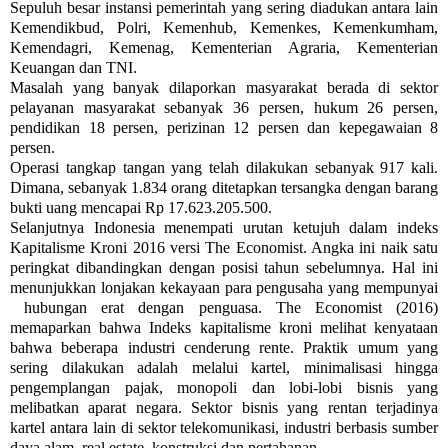
Sepuluh besar instansi pemerintah yang sering diadukan antara lain
Kemendikbud, Polri, Kemenhub, Kemenkes, Kemenkumham,
Kemendagri, Kemenag, Kementerian Agraria, Kementerian
Keuangan dan TNI.
Masalah yang banyak dilaporkan masyarakat berada di sektor
pelayanan masyarakat sebanyak 36 persen, hukum 26 persen,
pendidikan 18 persen, perizinan 12 persen dan kepegawaian 8
persen.
Operasi tangkap tangan yang telah dilakukan sebanyak 917 kali.
Dimana, sebanyak 1.834 orang ditetapkan tersangka dengan barang
bukti uang mencapai Rp 17.623.205.500.
Selanjutnya Indonesia menempati urutan ketujuh dalam indeks
Kapitalisme Kroni 2016 versi The Economist. Angka ini naik satu
peringkat dibandingkan dengan posisi tahun sebelumnya. Hal ini
menunjukkan lonjakan kekayaan para pengusaha yang mempunyai
hubungan erat dengan penguasa. The Economist (2016)
memaparkan bahwa Indeks kapitalisme kroni melihat kenyataan
bahwa beberapa industri cenderung rente. Praktik umum yang
sering dilakukan adalah melalui kartel, minimalisasi hingga
pengemplangan pajak, monopoli dan lobi-lobi bisnis yang
melibatkan aparat negara. Sektor bisnis yang rentan terjadinya
kartel antara lain di sektor telekomunikasi, industri berbasis sumber
daya alam, real estate, konstruksi dan pertahanan.